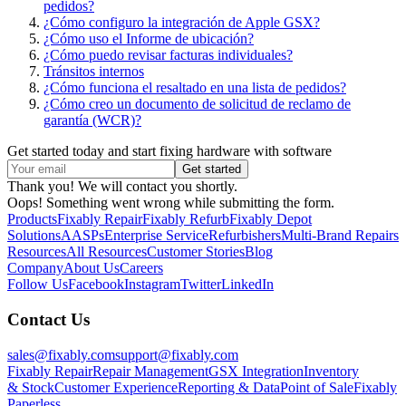
pedidos?
¿Cómo configuro la integración de Apple GSX?
¿Cómo uso el Informe de ubicación?
¿Cómo puedo revisar facturas individuales?
Tránsitos internos
¿Cómo funciona el resaltado en una lista de pedidos?
¿Cómo creo un documento de solicitud de reclamo de
garantía (WCR)?
Get started today and start fixing hardware with software
Thank you! We will contact you shortly.
Oops! Something went wrong while submitting the form.
Products
Fixably Repair
Fixably Refurb
Fixably Depot
Solutions
AASPs
Enterprise Service
Refurbishers
Multi-Brand Repairs
Resources
All Resources
Customer Stories
Blog
Company
About Us
Careers
Follow Us
Facebook
Instagram
Twitter
LinkedIn
Contact Us
sales@fixably.com
support@fixably.com
Fixably Repair
Repair Management
GSX Integration
Inventory
& Stock
Customer Experience
Reporting & Data
Point of Sale
Fixably
Paperless