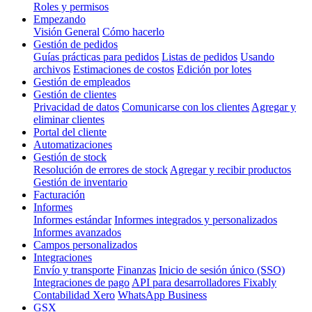
Roles y permisos
Empezando
Visión General
Cómo hacerlo
Gestión de pedidos
Guías prácticas para pedidos
Listas de pedidos
Usando
archivos
Estimaciones de costos
Edición por lotes
Gestión de empleados
Gestión de clientes
Privacidad de datos
Comunicarse con los clientes
Agregar y
eliminar clientes
Portal del cliente
Automatizaciones
Gestión de stock
Resolución de errores de stock
Agregar y recibir productos
Gestión de inventario
Facturación
Informes
Informes estándar
Informes integrados y personalizados
Informes avanzados
Campos personalizados
Integraciones
Envío y transporte
Finanzas
Inicio de sesión único (SSO)
Integraciones de pago
API para desarrolladores Fixably
Contabilidad Xero
WhatsApp Business
GSX