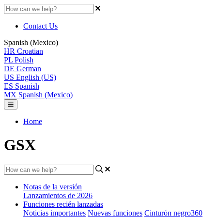
Contact Us
Spanish (Mexico)
HR
Croatian
PL
Polish
DE
German
US
English (US)
ES
Spanish
MX
Spanish (Mexico)
Home
GSX
Notas de la versión
Lanzamientos de 2026
Funciones recién lanzadas
Noticias importantes
Nuevas funciones
Cinturón negro360