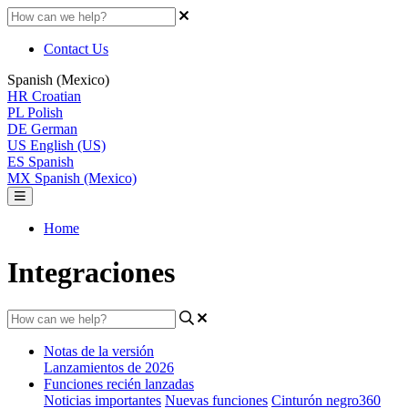
Contact Us
Spanish (Mexico)
HR
Croatian
PL
Polish
DE
German
US
English (US)
ES
Spanish
MX
Spanish (Mexico)
Home
Integraciones
Notas de la versión
Lanzamientos de 2026
Funciones recién lanzadas
Noticias importantes
Nuevas funciones
Cinturón negro360