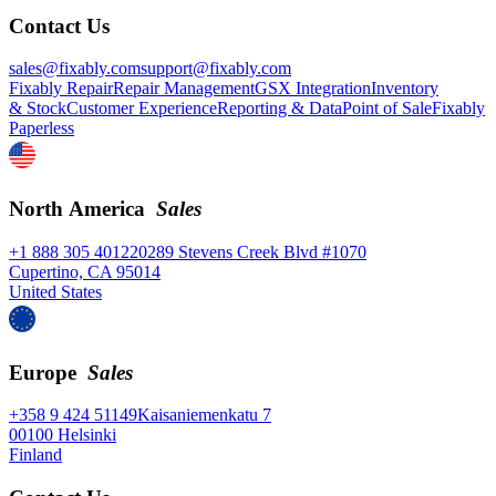
Contact Us
sales@fixably.com
support@fixably.com
Fixably Repair
Repair Management
GSX Integration
Inventory
& Stock
Customer Experience
Reporting & Data
Point of Sale
Fixably
Paperless
North America
Sales
+1 888 305 4012
20289 Stevens Creek Blvd #1070
Cupertino, CA 95014
United States
Europe
Sales
+358 9 424 51149
Kaisaniemenkatu 7
00100 Helsinki
Finland