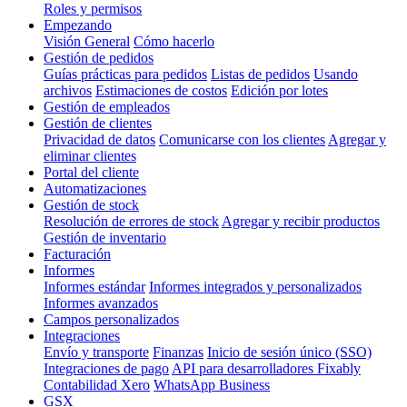
Roles y permisos
Empezando
Visión General
Cómo hacerlo
Gestión de pedidos
Guías prácticas para pedidos
Listas de pedidos
Usando
archivos
Estimaciones de costos
Edición por lotes
Gestión de empleados
Gestión de clientes
Privacidad de datos
Comunicarse con los clientes
Agregar y
eliminar clientes
Portal del cliente
Automatizaciones
Gestión de stock
Resolución de errores de stock
Agregar y recibir productos
Gestión de inventario
Facturación
Informes
Informes estándar
Informes integrados y personalizados
Informes avanzados
Campos personalizados
Integraciones
Envío y transporte
Finanzas
Inicio de sesión único (SSO)
Integraciones de pago
API para desarrolladores Fixably
Contabilidad Xero
WhatsApp Business
GSX