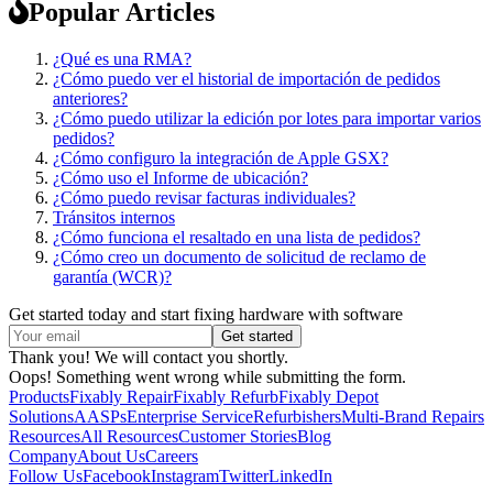
Popular Articles
¿Qué es una RMA?
¿Cómo puedo ver el historial de importación de pedidos
anteriores?
¿Cómo puedo utilizar la edición por lotes para importar varios
pedidos?
¿Cómo configuro la integración de Apple GSX?
¿Cómo uso el Informe de ubicación?
¿Cómo puedo revisar facturas individuales?
Tránsitos internos
¿Cómo funciona el resaltado en una lista de pedidos?
¿Cómo creo un documento de solicitud de reclamo de
garantía (WCR)?
Get started today and start fixing hardware with software
Thank you! We will contact you shortly.
Oops! Something went wrong while submitting the form.
Products
Fixably Repair
Fixably Refurb
Fixably Depot
Solutions
AASPs
Enterprise Service
Refurbishers
Multi-Brand Repairs
Resources
All Resources
Customer Stories
Blog
Company
About Us
Careers
Follow Us
Facebook
Instagram
Twitter
LinkedIn