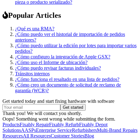
pieza o producto serializado?
Popular Articles
¿Qué es una RMA?
¿Cómo puedo ver el historial de importación de pedidos
anteriores?
¿Cómo puedo utilizar la edición por lotes para importar varios
pedidos?
¿Cómo configuro la integración de Apple GSX?
¿Cómo uso el Informe de ubicación?
¿Cómo puedo revisar facturas individuales?
Tránsitos internos
¿Cómo funciona el resaltado en una lista de pedidos?
¿Cómo creo un documento de solicitud de reclamo de
garantía (WCR)?
Get started today and start fixing hardware with software
Thank you! We will contact you shortly.
Oops! Something went wrong while submitting the form.
Products
Fixably Repair
Fixably Refurb
Fixably Depot
Solutions
AASPs
Enterprise Service
Refurbishers
Multi-Brand Repairs
Resources
All Resources
Customer Stories
Blog