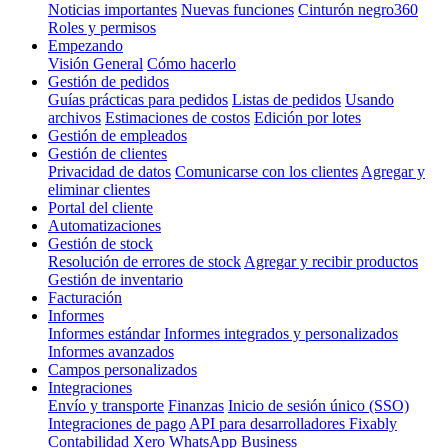
Noticias importantes
Nuevas funciones
Cinturón negro360
Roles y permisos
Empezando
Visión General
Cómo hacerlo
Gestión de pedidos
Guías prácticas para pedidos
Listas de pedidos
Usando
archivos
Estimaciones de costos
Edición por lotes
Gestión de empleados
Gestión de clientes
Privacidad de datos
Comunicarse con los clientes
Agregar y
eliminar clientes
Portal del cliente
Automatizaciones
Gestión de stock
Resolución de errores de stock
Agregar y recibir productos
Gestión de inventario
Facturación
Informes
Informes estándar
Informes integrados y personalizados
Informes avanzados
Campos personalizados
Integraciones
Envío y transporte
Finanzas
Inicio de sesión único (SSO)
Integraciones de pago
API para desarrolladores Fixably
Contabilidad Xero
WhatsApp Business