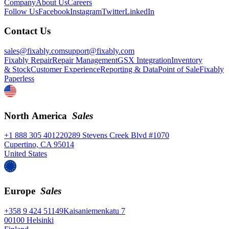
Company
About Us
Careers
Follow Us
Facebook
Instagram
Twitter
LinkedIn
Contact Us
sales@fixably.com
support@fixably.com
Fixably Repair
Repair Management
GSX Integration
Inventory
& Stock
Customer Experience
Reporting & Data
Point of Sale
Fixably
Paperless
North America
Sales
+1 888 305 4012
20289 Stevens Creek Blvd #1070
Cupertino, CA 95014
United States
Europe
Sales
+358 9 424 51149
Kaisaniemenkatu 7
00100 Helsinki