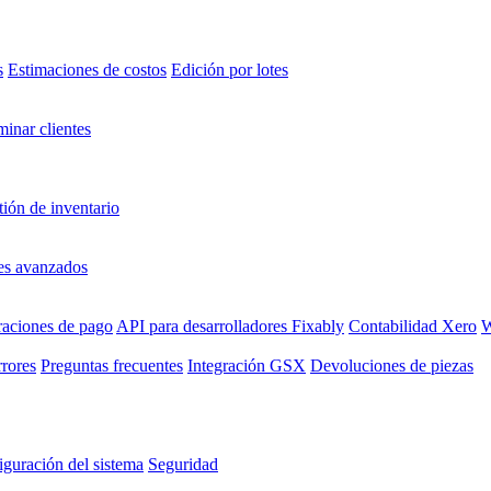
s
Estimaciones de costos
Edición por lotes
minar clientes
ión de inventario
es avanzados
raciones de pago
API para desarrolladores Fixably
Contabilidad Xero
W
rrores
Preguntas frecuentes
Integración GSX
Devoluciones de piezas
guración del sistema
Seguridad