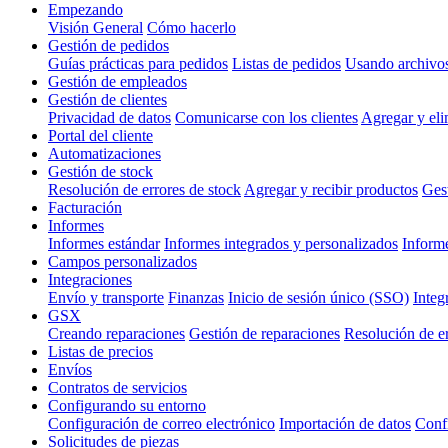
Empezando
Visión General
Cómo hacerlo
Gestión de pedidos
Guías prácticas para pedidos
Listas de pedidos
Usando archivo
Gestión de empleados
Gestión de clientes
Privacidad de datos
Comunicarse con los clientes
Agregar y eli
Portal del cliente
Automatizaciones
Gestión de stock
Resolución de errores de stock
Agregar y recibir productos
Gest
Facturación
Informes
Informes estándar
Informes integrados y personalizados
Inform
Campos personalizados
Integraciones
Envío y transporte
Finanzas
Inicio de sesión único (SSO)
Integ
GSX
Creando reparaciones
Gestión de reparaciones
Resolución de e
Listas de precios
Envíos
Contratos de servicios
Configurando su entorno
Configuración de correo electrónico
Importación de datos
Confi
Solicitudes de piezas