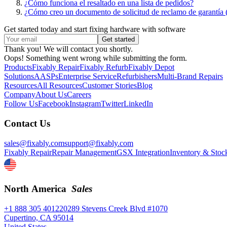
¿Cómo funciona el resaltado en una lista de pedidos?
¿Cómo creo un documento de solicitud de reclamo de garantí
Get started today and start fixing hardware with software
Thank you! We will contact you shortly.
Oops! Something went wrong while submitting the form.
Products
Fixably Repair
Fixably Refurb
Fixably Depot
Solutions
AASPs
Enterprise Service
Refurbishers
Multi-Brand Repairs
Resources
All Resources
Customer Stories
Blog
Company
About Us
Careers
Follow Us
Facebook
Instagram
Twitter
LinkedIn
Contact Us
sales@fixably.com
support@fixably.com
Fixably Repair
Repair Management
GSX Integration
Inventory & Stoc
North America
Sales
+1 888 305 4012
20289 Stevens Creek Blvd #1070
Cupertino, CA 95014
United States