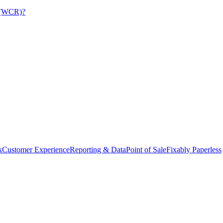
a (WCR)?
k
Customer Experience
Reporting & Data
Point of Sale
Fixably Paperless