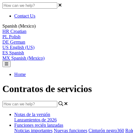
Contact Us
Spanish (Mexico)
HR
Croatian
PL
Polish
DE
German
US
English (US)
ES
Spanish
MX
Spanish (Mexico)
Home
Contratos de servicios
Notas de la versión
Lanzamientos de 2026
Funciones recién lanzadas
Noticias importantes
Nuevas funciones
Cinturón negro360
Rol