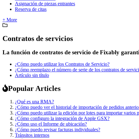
Asignación de piezas entrantes
Reserva de citas
+ More
Contratos de servicios
La función de contratos de servicio de Fixably garanti
¿Cómo puedo utilizar los Contratos de Servicio?
¿Cómo reemplazo el número de serie de los contratos de servic
Artículo sin título
Popular Articles
¿Qué es una RMA?
¿Cómo puedo ver el historial de importación de pedidos anterio
¿Cómo puedo utilizar la edición por lotes para importar varios 
¿Cómo configuro la integración de Apple GSX?
¿Cómo uso el Informe de ubicación?
¿Cómo puedo revisar facturas individuales?
Tránsitos internos