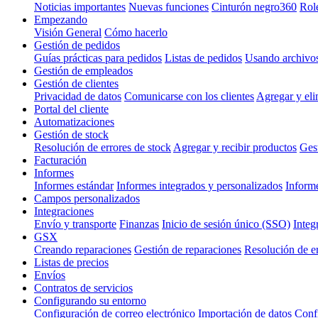
Noticias importantes
Nuevas funciones
Cinturón negro360
Rol
Empezando
Visión General
Cómo hacerlo
Gestión de pedidos
Guías prácticas para pedidos
Listas de pedidos
Usando archivo
Gestión de empleados
Gestión de clientes
Privacidad de datos
Comunicarse con los clientes
Agregar y eli
Portal del cliente
Automatizaciones
Gestión de stock
Resolución de errores de stock
Agregar y recibir productos
Gest
Facturación
Informes
Informes estándar
Informes integrados y personalizados
Inform
Campos personalizados
Integraciones
Envío y transporte
Finanzas
Inicio de sesión único (SSO)
Integ
GSX
Creando reparaciones
Gestión de reparaciones
Resolución de e
Listas de precios
Envíos
Contratos de servicios
Configurando su entorno
Configuración de correo electrónico
Importación de datos
Confi