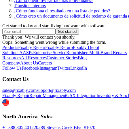
¿Cómo puedo revisar facturas individuales?
Tránsitos internos
¿Cómo funciona el resaltado en una lista de pedidos?
¿Cómo creo un documento de solicitud de reclamo de garantí
Get started today and start fixing hardware with software
Thank you! We will contact you shortly.
Oops! Something went wrong while submitting the form.
Products
Fixably Repair
Fixably Refurb
Fixably Depot
Solutions
AASPs
Enterprise Service
Refurbishers
Multi-Brand Repairs
Resources
All Resources
Customer Stories
Blog
Company
About Us
Careers
Follow Us
Facebook
Instagram
Twitter
LinkedIn
Contact Us
sales@fixably.com
support@fixably.com
Fixably Repair
Repair Management
GSX Integration
Inventory & Stoc
North America
Sales
+1 888 305 4012
20289 Stevens Creek Blvd #1070