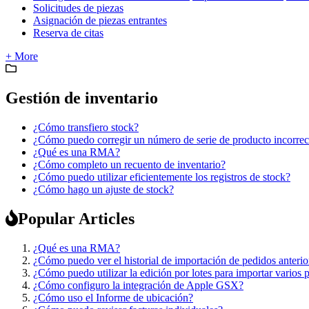
Solicitudes de piezas
Asignación de piezas entrantes
Reserva de citas
+ More
Gestión de inventario
¿Cómo transfiero stock?
¿Cómo puedo corregir un número de serie de producto incorrec
¿Qué es una RMA?
¿Cómo completo un recuento de inventario?
¿Cómo puedo utilizar eficientemente los registros de stock?
¿Cómo hago un ajuste de stock?
Popular Articles
¿Qué es una RMA?
¿Cómo puedo ver el historial de importación de pedidos anterio
¿Cómo puedo utilizar la edición por lotes para importar varios 
¿Cómo configuro la integración de Apple GSX?
¿Cómo uso el Informe de ubicación?