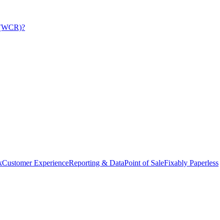
a (WCR)?
k
Customer Experience
Reporting & Data
Point of Sale
Fixably Paperless