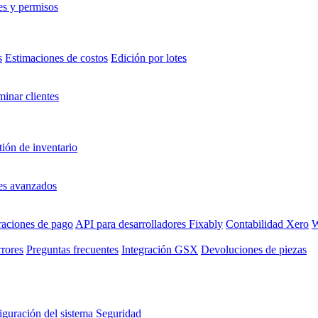
es y permisos
s
Estimaciones de costos
Edición por lotes
minar clientes
ión de inventario
es avanzados
raciones de pago
API para desarrolladores Fixably
Contabilidad Xero
W
rrores
Preguntas frecuentes
Integración GSX
Devoluciones de piezas
guración del sistema
Seguridad