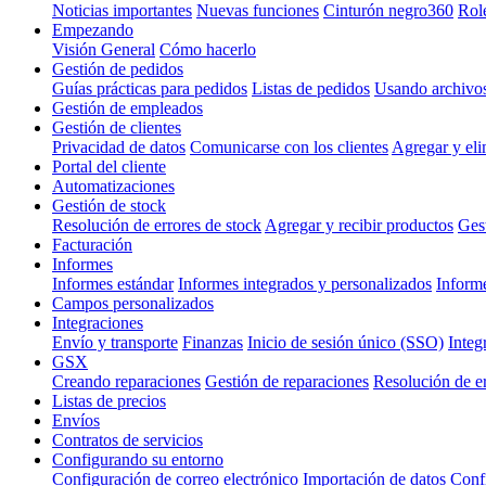
Noticias importantes
Nuevas funciones
Cinturón negro360
Rol
Empezando
Visión General
Cómo hacerlo
Gestión de pedidos
Guías prácticas para pedidos
Listas de pedidos
Usando archivo
Gestión de empleados
Gestión de clientes
Privacidad de datos
Comunicarse con los clientes
Agregar y eli
Portal del cliente
Automatizaciones
Gestión de stock
Resolución de errores de stock
Agregar y recibir productos
Gest
Facturación
Informes
Informes estándar
Informes integrados y personalizados
Inform
Campos personalizados
Integraciones
Envío y transporte
Finanzas
Inicio de sesión único (SSO)
Integ
GSX
Creando reparaciones
Gestión de reparaciones
Resolución de e
Listas de precios
Envíos
Contratos de servicios
Configurando su entorno
Configuración de correo electrónico
Importación de datos
Confi