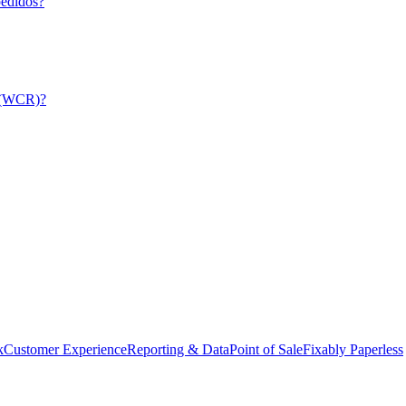
pedidos?
a (WCR)?
k
Customer Experience
Reporting & Data
Point of Sale
Fixably Paperless