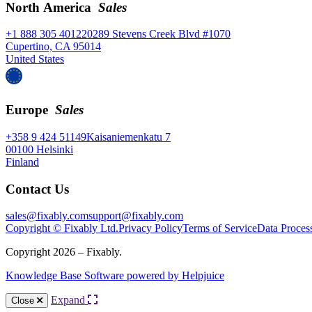
North America
Sales
+1 888 305 4012
20289 Stevens Creek Blvd #1070
Cupertino, CA 95014
United States
Europe
Sales
+358 9 424 51149
Kaisaniemenkatu 7
00100 Helsinki
Finland
Contact Us
sales@fixably.com
support@fixably.com
Copyright © Fixably Ltd.
Privacy Policy
Terms of Service
Data Proces
Copyright 2026 – Fixably.
Knowledge Base Software powered by Helpjuice
Expand
Close