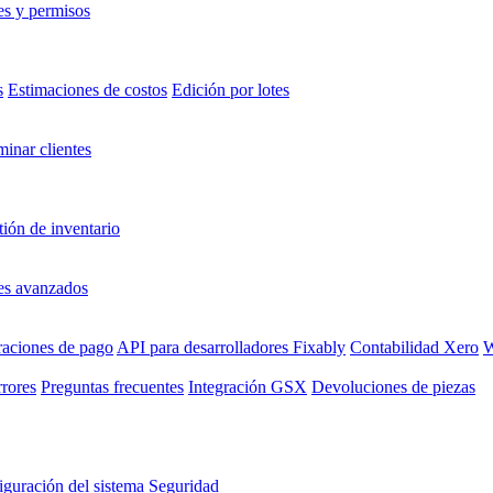
es y permisos
s
Estimaciones de costos
Edición por lotes
minar clientes
ión de inventario
es avanzados
raciones de pago
API para desarrolladores Fixably
Contabilidad Xero
W
rrores
Preguntas frecuentes
Integración GSX
Devoluciones de piezas
guración del sistema
Seguridad