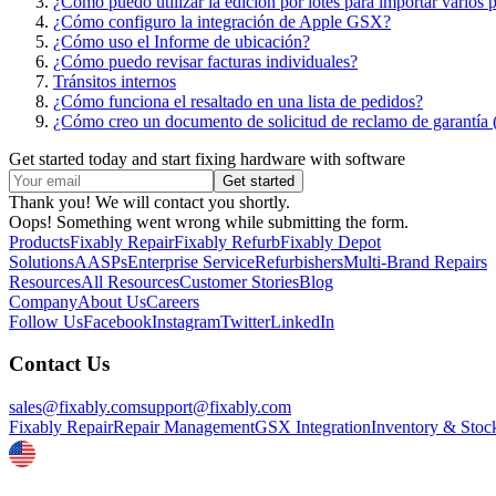
¿Cómo puedo utilizar la edición por lotes para importar varios 
¿Cómo configuro la integración de Apple GSX?
¿Cómo uso el Informe de ubicación?
¿Cómo puedo revisar facturas individuales?
Tránsitos internos
¿Cómo funciona el resaltado en una lista de pedidos?
¿Cómo creo un documento de solicitud de reclamo de garantí
Get started today and start fixing hardware with software
Thank you! We will contact you shortly.
Oops! Something went wrong while submitting the form.
Products
Fixably Repair
Fixably Refurb
Fixably Depot
Solutions
AASPs
Enterprise Service
Refurbishers
Multi-Brand Repairs
Resources
All Resources
Customer Stories
Blog
Company
About Us
Careers
Follow Us
Facebook
Instagram
Twitter
LinkedIn
Contact Us
sales@fixably.com
support@fixably.com
Fixably Repair
Repair Management
GSX Integration
Inventory & Stoc