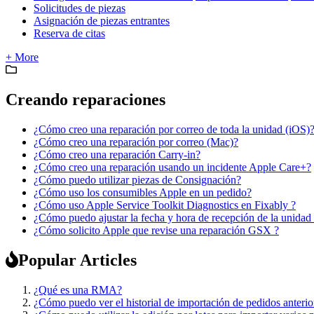
Solicitudes de piezas
Asignación de piezas entrantes
Reserva de citas
+ More
Creando reparaciones
¿Cómo creo una reparación por correo de toda la unidad (iOS)
¿Cómo creo una reparación por correo (Mac)?
¿Cómo creo una reparación Carry-in?
¿Cómo creo una reparación usando un incidente Apple Care+?
¿Cómo puedo utilizar piezas de Consignación?
¿Cómo uso los consumibles Apple en un pedido?
¿Cómo uso Apple Service Toolkit Diagnostics en Fixably ?
¿Cómo puedo ajustar la fecha y hora de recepción de la unidad
¿Cómo solicito Apple que revise una reparación GSX ?
Popular Articles
¿Qué es una RMA?
¿Cómo puedo ver el historial de importación de pedidos anterio