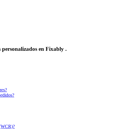
personalizados en Fixably .
res?
pedidos?
a (WCR)?