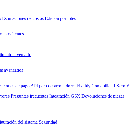
s
Estimaciones de costos
Edición por lotes
minar clientes
ión de inventario
es avanzados
raciones de pago
API para desarrolladores Fixably
Contabilidad Xero
W
rrores
Preguntas frecuentes
Integración GSX
Devoluciones de piezas
guración del sistema
Seguridad