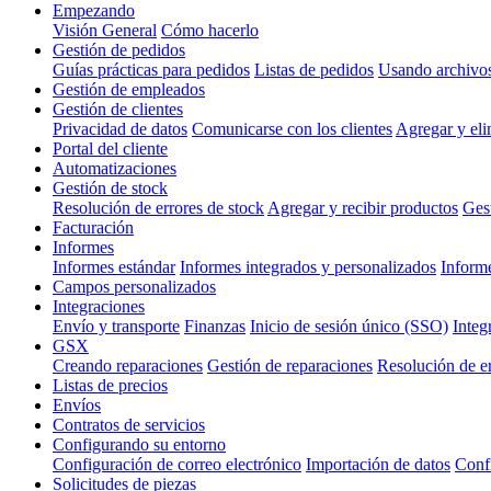
Empezando
Visión General
Cómo hacerlo
Gestión de pedidos
Guías prácticas para pedidos
Listas de pedidos
Usando archivo
Gestión de empleados
Gestión de clientes
Privacidad de datos
Comunicarse con los clientes
Agregar y eli
Portal del cliente
Automatizaciones
Gestión de stock
Resolución de errores de stock
Agregar y recibir productos
Gest
Facturación
Informes
Informes estándar
Informes integrados y personalizados
Inform
Campos personalizados
Integraciones
Envío y transporte
Finanzas
Inicio de sesión único (SSO)
Integ
GSX
Creando reparaciones
Gestión de reparaciones
Resolución de e
Listas de precios
Envíos
Contratos de servicios
Configurando su entorno
Configuración de correo electrónico
Importación de datos
Confi
Solicitudes de piezas