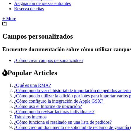
Asignación de piezas entrantes
Reserva de citas
+ More
Campos personalizados
Encuentre documentación sobre cómo utilizar campos 
¿Cómo crear campos personalizados?
Popular Articles
¿Qué es una RMA?
¿Cómo puedo ver el historial de importación de pedidos anterio
¿Cómo puedo utilizar la edición por lotes para importar varios 
¿Cómo configuro la integración de Apple GSX?
¿Cómo uso el Informe de ubicación?
¿Cómo puedo revisar facturas individuales?
Tránsitos internos
¿Cómo funciona el resaltado en una lista de pedidos?
¿Cómo creo un documento de solicitud de reclamo de garantí