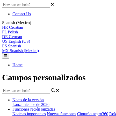
Contact Us
Spanish (Mexico)
HR
Croatian
PL
Polish
DE
German
US
English (US)
ES
Spanish
MX
Spanish (Mexico)
Home
Campos personalizados
Notas de la versión
Lanzamientos de 2026
Funciones recién lanzadas
Noticias importantes
Nuevas funciones
Cinturón negro360
Rol