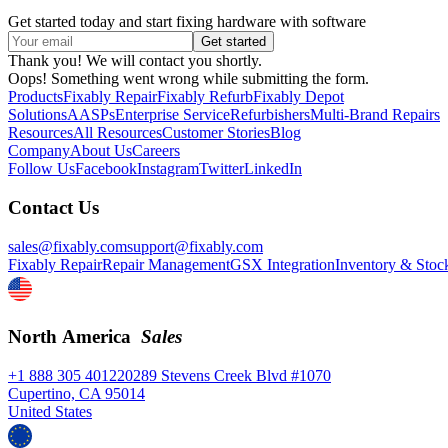
Get started today and start fixing hardware with software
Thank you! We will contact you shortly.
Oops! Something went wrong while submitting the form.
Products
Fixably Repair
Fixably Refurb
Fixably Depot
Solutions
AASPs
Enterprise Service
Refurbishers
Multi-Brand Repairs
Resources
All Resources
Customer Stories
Blog
Company
About Us
Careers
Follow Us
Facebook
Instagram
Twitter
LinkedIn
Contact Us
sales@fixably.com
support@fixably.com
Fixably Repair
Repair Management
GSX Integration
Inventory & Stoc
North America
Sales
+1 888 305 4012
20289 Stevens Creek Blvd #1070
Cupertino, CA 95014
United States