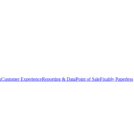
k
Customer Experience
Reporting & Data
Point of Sale
Fixably Paperless