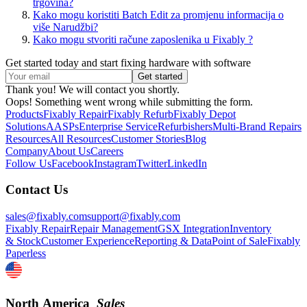
trgovina?
Kako mogu koristiti Batch Edit za promjenu informacija o
više Narudžbi?
Kako mogu stvoriti račune zaposlenika u Fixably ?
Get started today and start fixing hardware with software
Thank you! We will contact you shortly.
Oops! Something went wrong while submitting the form.
Products
Fixably Repair
Fixably Refurb
Fixably Depot
Solutions
AASPs
Enterprise Service
Refurbishers
Multi-Brand Repairs
Resources
All Resources
Customer Stories
Blog
Company
About Us
Careers
Follow Us
Facebook
Instagram
Twitter
LinkedIn
Contact Us
sales@fixably.com
support@fixably.com
Fixably Repair
Repair Management
GSX Integration
Inventory
& Stock
Customer Experience
Reporting & Data
Point of Sale
Fixably
Paperless
North America
Sales