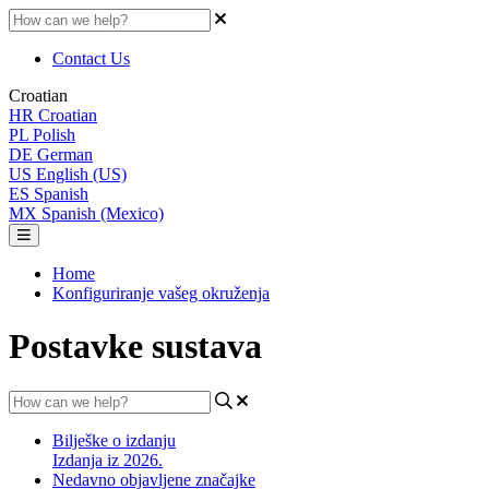
Contact Us
Croatian
HR
Croatian
PL
Polish
DE
German
US
English (US)
ES
Spanish
MX
Spanish (Mexico)
Home
Konfiguriranje vašeg okruženja
Postavke sustava
Bilješke o izdanju
Izdanja iz 2026.
Nedavno objavljene značajke