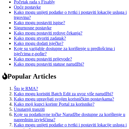
Početak rada s Fixably
Opće postavke
Kako mogu unijeti podatke o tvrtki i postaviti lokacije usluga i
trgovina?
Kako mogu postaviti ispise?
Sigurnosne postavke
Kako mogu postaviti redove čekanja?
Kako mogu stvoriti zadatak?
Kako mogu dodati isječke?
Koje su varijable dostupne za korištenje u predlošcima i
isječcima e-pošte?
Kako mogu postaviti prijevode?
Kako mogu postaviti statuse narudžbi?
Popular Articles
Što je RMA?
Kako mogu koristiti Batch Edit za uvoz više narudžbi?
Kako mogu upravljati svojim korisničkim postavkama?
Kako moji kupci koriste Portal za korisnike?
Unutarnji tranziti
Koje su podatkovne točke Narudžbe dostupne za korištenje u
naprednim izvješćima?
Kako mogu unijeti podatke o tvrtki i postaviti lokacije usluga i