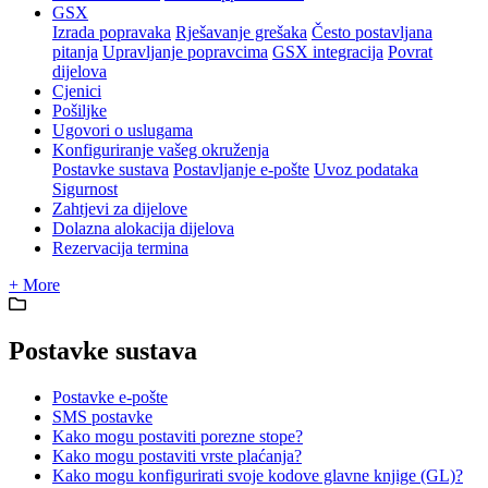
GSX
Izrada popravaka
Rješavanje grešaka
Često postavljana
pitanja
Upravljanje popravcima
GSX integracija
Povrat
dijelova
Cjenici
Pošiljke
Ugovori o uslugama
Konfiguriranje vašeg okruženja
Postavke sustava
Postavljanje e-pošte
Uvoz podataka
Sigurnost
Zahtjevi za dijelove
Dolazna alokacija dijelova
Rezervacija termina
+ More
Postavke sustava
Postavke e-pošte
SMS postavke
Kako mogu postaviti porezne stope?
Kako mogu postaviti vrste plaćanja?
Kako mogu konfigurirati svoje kodove glavne knjige (GL)?