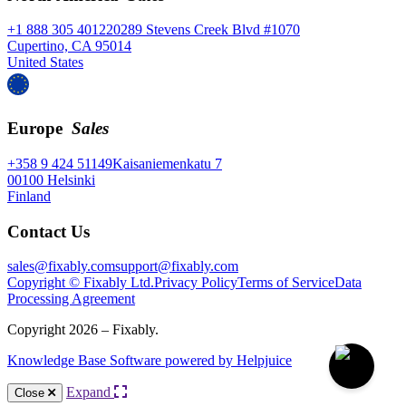
+1 888 305 4012
20289 Stevens Creek Blvd #1070
Cupertino, CA 95014
United States
Europe
Sales
+358 9 424 51149
Kaisaniemenkatu 7
00100 Helsinki
Finland
Contact Us
sales@fixably.com
support@fixably.com
Copyright © Fixably Ltd.
Privacy Policy
Terms of Service
Data
Processing Agreement
Copyright 2026 – Fixably.
Knowledge Base Software powered by Helpjuice
Expand
Close