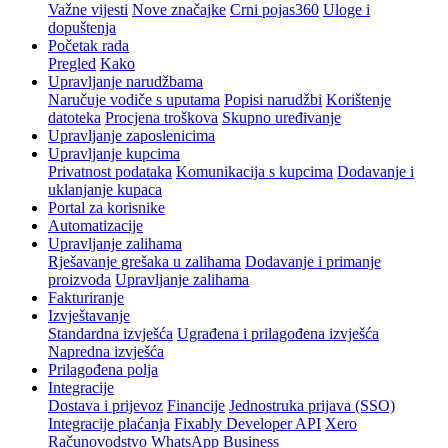
Važne vijesti
Nove značajke
Crni pojas360
Uloge i
dopuštenja
Početak rada
Pregled
Kako
Upravljanje narudžbama
Naručuje vodiče s uputama
Popisi narudžbi
Korištenje
datoteka
Procjena troškova
Skupno uređivanje
Upravljanje zaposlenicima
Upravljanje kupcima
Privatnost podataka
Komunikacija s kupcima
Dodavanje i
uklanjanje kupaca
Portal za korisnike
Automatizacije
Upravljanje zalihama
Rješavanje grešaka u zalihama
Dodavanje i primanje
proizvoda
Upravljanje zalihama
Fakturiranje
Izvještavanje
Standardna izvješća
Ugrađena i prilagođena izvješća
Napredna izvješća
Prilagođena polja
Integracije
Dostava i prijevoz
Financije
Jednostruka prijava (SSO)
Integracije plaćanja
Fixably Developer API
Xero
Računovodstvo
WhatsApp Business