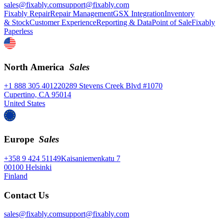
sales@fixably.com
support@fixably.com
Fixably Repair
Repair Management
GSX Integration
Inventory
& Stock
Customer Experience
Reporting & Data
Point of Sale
Fixably
Paperless
North America
Sales
+1 888 305 4012
20289 Stevens Creek Blvd #1070
Cupertino, CA 95014
United States
Europe
Sales
+358 9 424 51149
Kaisaniemenkatu 7
00100 Helsinki
Finland
Contact Us
sales@fixably.com
support@fixably.com