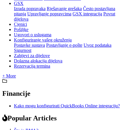
GSX
Izrada popravaka
Rješavanje grešaka
Često postavljana
pitanja
Upravljanje popravcima
GSX integracija
Povrat
dijelova
Cjenici
Pošiljke
Ugovori o uslugama
Konfiguriranje vašeg okruženja
Postavke sustava
Postavljanje e-pošte
Uvoz podataka
Sigurnost
Zahtjevi za dijelove
Dolazna alokacija dijelova
Rezervacija termina
+ More
Financije
Kako mogu konfigurirati QuickBooks Online integraciju?
Popular Articles