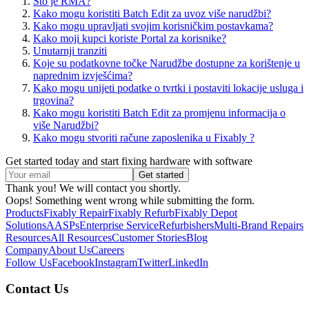
Što je RMA?
Kako mogu koristiti Batch Edit za uvoz više narudžbi?
Kako mogu upravljati svojim korisničkim postavkama?
Kako moji kupci koriste Portal za korisnike?
Unutarnji tranziti
Koje su podatkovne točke Narudžbe dostupne za korištenje u
naprednim izvješćima?
Kako mogu unijeti podatke o tvrtki i postaviti lokacije usluga i
trgovina?
Kako mogu koristiti Batch Edit za promjenu informacija o
više Narudžbi?
Kako mogu stvoriti račune zaposlenika u Fixably ?
Get started today and start fixing hardware with software
Thank you! We will contact you shortly.
Oops! Something went wrong while submitting the form.
Products
Fixably Repair
Fixably Refurb
Fixably Depot
Solutions
AASPs
Enterprise Service
Refurbishers
Multi-Brand Repairs
Resources
All Resources
Customer Stories
Blog
Company
About Us
Careers
Follow Us
Facebook
Instagram
Twitter
LinkedIn
Contact Us