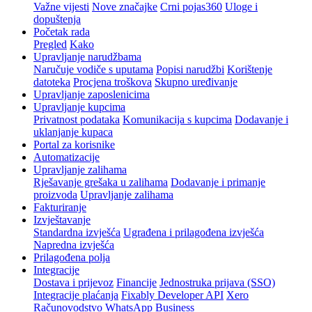
Važne vijesti
Nove značajke
Crni pojas360
Uloge i
dopuštenja
Početak rada
Pregled
Kako
Upravljanje narudžbama
Naručuje vodiče s uputama
Popisi narudžbi
Korištenje
datoteka
Procjena troškova
Skupno uređivanje
Upravljanje zaposlenicima
Upravljanje kupcima
Privatnost podataka
Komunikacija s kupcima
Dodavanje i
uklanjanje kupaca
Portal za korisnike
Automatizacije
Upravljanje zalihama
Rješavanje grešaka u zalihama
Dodavanje i primanje
proizvoda
Upravljanje zalihama
Fakturiranje
Izvještavanje
Standardna izvješća
Ugrađena i prilagođena izvješća
Napredna izvješća
Prilagođena polja
Integracije
Dostava i prijevoz
Financije
Jednostruka prijava (SSO)
Integracije plaćanja
Fixably Developer API
Xero
Računovodstvo
WhatsApp Business