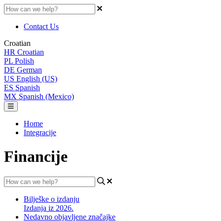
Contact Us
Croatian
HR
Croatian
PL
Polish
DE
German
US
English (US)
ES
Spanish
MX
Spanish (Mexico)
Home
Integracije
Financije
Bilješke o izdanju
Izdanja iz 2026.
Nedavno objavljene značajke