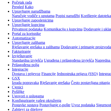
Početak rada
Pregled
Kako
Upravljanje narudžbama
Naručuje vodiče s uputama
Popisi narudžbi
Korištenje datoteka
Upravljanje zaposlenicima
Upravljanje kupcima
Privatnost podataka
Komunikacija s kupcima
Dodavanje i ukla
Portal za korisnike
Automatizacije
Upravljanje zalihama
Rješavanje grešaka u zalihama
Dodavanje i primanje proizvoda
Fakturiranje
Izvještavanje
Standardna izvješća
Ugrađena i prilagođena izvješća
Napredna 
Prilagođena polja
Integracije
Dostava i prijevoz
Financije
Jednostruka prijava (SSO)
Integrac
GSX
Izrada popravaka
Rješavanje grešaka
Često postavljana pitanja
Cjenici
Pošiljke
Ugovori o uslugama
Konfiguriranje vašeg okruženja
Postavke sustava
Postavljanje e-pošte
Uvoz podataka
Sigurnost
Zahtjevi za dijelove