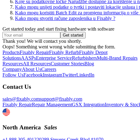
Koje su podatkovne točke Narudžbe dostupne za korištenje u 
Kako mogu unijeti podatke o tvrtki i postaviti lokacije usluga i 
Kako mogu koristiti Batch Edit za promjenu informacija o više
Kako mogu stvoriti račune zaposlenika u Fixably ?
Get started today and start fixing hardware with software
Thank you! We will contact you shortly.
Oops! Something went wrong while submitting the form.
Products
Fixably Repair
Fixably Refurb
Fixably Depot
Solutions
AASPs
Enterprise Service
Refurbishers
Multi-Brand Repairs
Resources
All Resources
Customer Stories
Blog
Company
About Us
Careers
Follow Us
Facebook
Instagram
Twitter
LinkedIn
Contact Us
sales@fixably.com
support@fixably.com
Fixably Repair
Repair Management
GSX Integration
Inventory & Stoc
North America
Sales
+1 888 305 4012
20289 Stevens Creek Blvd #1070