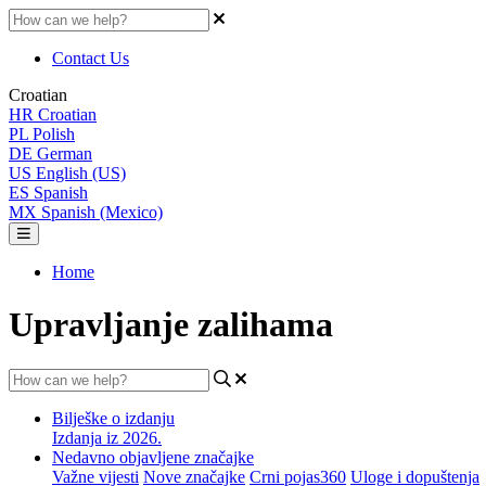
Contact Us
Croatian
HR
Croatian
PL
Polish
DE
German
US
English (US)
ES
Spanish
MX
Spanish (Mexico)
Home
Upravljanje zalihama
Bilješke o izdanju
Izdanja iz 2026.
Nedavno objavljene značajke
Važne vijesti
Nove značajke
Crni pojas360
Uloge i dopuštenja