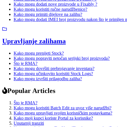
Kako mogu dodati nove proizvode u Fixably ?
Kako mogu koristiti ručne narudžbenice?
Kako mogu primiti dijelove na zalihu?
Kako mogu dodati IMEI broj proizvodu nakon što je primljen n
Upravljanje zalihama
Kako mogu prenijeti Stock?
Kako mogu popraviti netočan serijski broj proizvoda?
Što je RMA?
Kako mogu dovršiti prebrojavanje inventara?
Kako mogu učinkovito koristiti Stock Logs?
Kako mogu izvršiti prilagodbu zaliha?
Popular Articles
Što je RMA?
Kako mogu koristiti Batch Edit za uvoz više narudžbi?
Kako mogu upravljati svojim korisničkim postavkama?
Kako moji kupci koriste Portal za korisnike?
Unutarnji tranziti