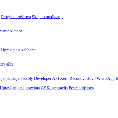
Procjena troškova
Skupno uređivanje
njanje kupaca
Upravljanje zalihama
izvješća
ije plaćanja
Fixably Developer API
Xero Računovodstvo
WhatsApp B
Upravljanje popravcima
GSX integracija
Povrat dijelova