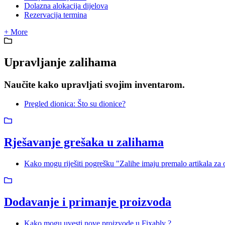
Dolazna alokacija dijelova
Rezervacija termina
+ More
Upravljanje zalihama
Naučite kako upravljati svojim inventarom.
Pregled dionica: Što su dionice?
Rješavanje grešaka u zalihama
Kako mogu riješiti pogrešku "Zalihe imaju premalo artikala za
Dodavanje i primanje proizvoda
Kako mogu uvesti nove proizvode u Fixably ?