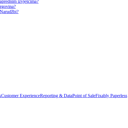
naprednim izvješćima?
trgovina?
 Narudžbi?
k
Customer Experience
Reporting & Data
Point of Sale
Fixably Paperless