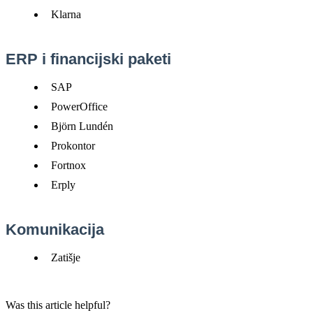
Klarna
ERP
i
financijski
paketi
SAP
PowerOffice
Bj
ö
rn
Lund
é
n
Prokontor
Fortnox
Erply
Komunikacija
Zati
š
je
Was this article helpful?