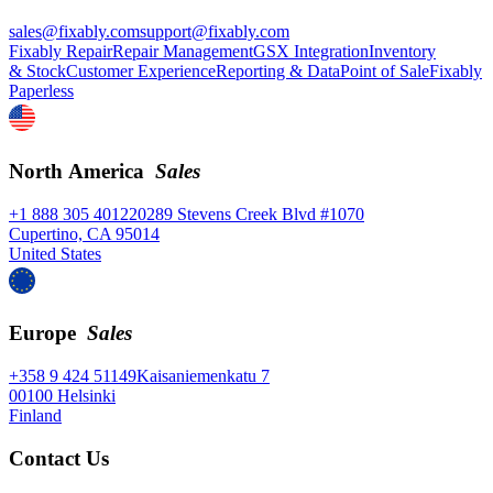
sales@fixably.com
support@fixably.com
Fixably Repair
Repair Management
GSX Integration
Inventory
& Stock
Customer Experience
Reporting & Data
Point of Sale
Fixably
Paperless
North America
Sales
+1 888 305 4012
20289 Stevens Creek Blvd #1070
Cupertino, CA 95014
United States
Europe
Sales
+358 9 424 51149
Kaisaniemenkatu 7
00100 Helsinki
Finland
Contact Us