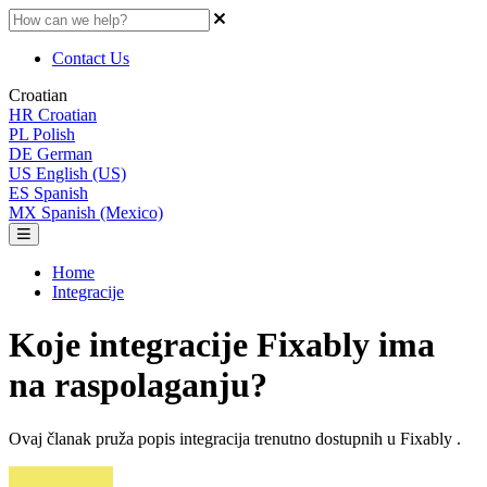
Contact Us
Croatian
HR
Croatian
PL
Polish
DE
German
US
English (US)
ES
Spanish
MX
Spanish (Mexico)
Home
Integracije
Koje integracije Fixably ima
na raspolaganju?
Ovaj članak pruža popis integracija trenutno dostupnih u Fixably .