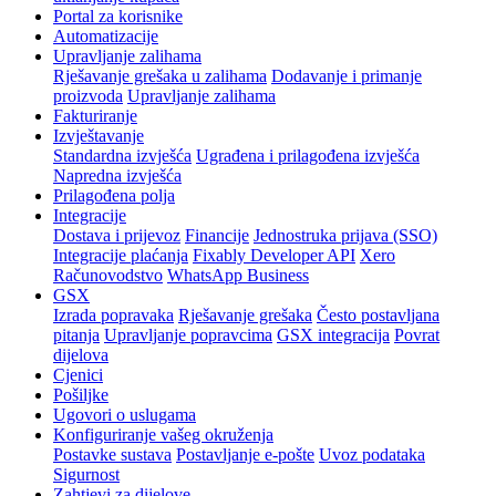
Portal za korisnike
Automatizacije
Upravljanje zalihama
Rješavanje grešaka u zalihama
Dodavanje i primanje
proizvoda
Upravljanje zalihama
Fakturiranje
Izvještavanje
Standardna izvješća
Ugrađena i prilagođena izvješća
Napredna izvješća
Prilagođena polja
Integracije
Dostava i prijevoz
Financije
Jednostruka prijava (SSO)
Integracije plaćanja
Fixably Developer API
Xero
Računovodstvo
WhatsApp Business
GSX
Izrada popravaka
Rješavanje grešaka
Često postavljana
pitanja
Upravljanje popravcima
GSX integracija
Povrat
dijelova
Cjenici
Pošiljke
Ugovori o uslugama
Konfiguriranje vašeg okruženja
Postavke sustava
Postavljanje e-pošte
Uvoz podataka
Sigurnost
Zahtjevi za dijelove