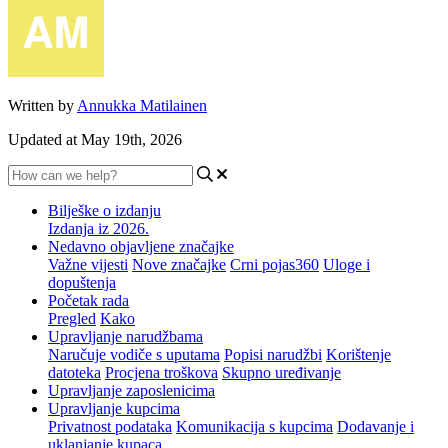
Written by
Annukka Matilainen
Updated at May 19th, 2026
Bilješke o izdanju
Izdanja iz 2026.
Nedavno objavljene značajke
Važne vijesti
Nove značajke
Crni pojas360
Uloge i
dopuštenja
Početak rada
Pregled
Kako
Upravljanje narudžbama
Naručuje vodiče s uputama
Popisi narudžbi
Korištenje
datoteka
Procjena troškova
Skupno uređivanje
Upravljanje zaposlenicima
Upravljanje kupcima
Privatnost podataka
Komunikacija s kupcima
Dodavanje i
uklanjanje kupaca