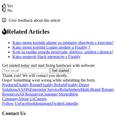
Yes
No
Give feedback about this article
Related Articles
Kako mogu koristiti alarme za primanje obavijesti o kupcima?
Kako mogu koristiti Loaner uređaje u Fixably ?
Koje su razlike između proizvoda, dijelova, uređaja i dionica?
Kako postaviti Slack integraciju s Fixably
Get started today and start fixing hardware with software
Thank you! We will contact you shortly.
Oops! Something went wrong while submitting the form.
Products
Fixably Repair
Fixably Refurb
Fixably Depot
Solutions
AASPs
Enterprise Service
Refurbishers
Multi-Brand Repairs
Resources
All Resources
Customer Stories
Blog
Company
About Us
Careers
Follow Us
Facebook
Instagram
Twitter
LinkedIn
Contact Us