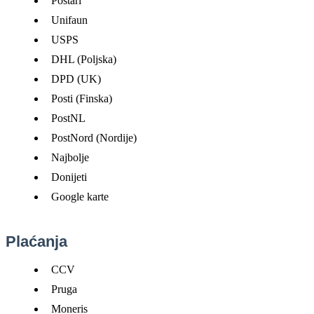
Po
š
tari
Unifaun
USPS
DHL
(
Poljska
)
DPD
(
UK
)
Posti
(
Finska
)
PostNL
PostNord
(
Nordije
)
Najbolje
Donijeti
Google
karte
Pla
ć
anja
CCV
Pruga
Moneris