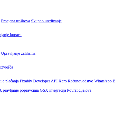
Procjena troškova
Skupno uređivanje
njanje kupaca
Upravljanje zalihama
izvješća
ije plaćanja
Fixably Developer API
Xero Računovodstvo
WhatsApp B
Upravljanje popravcima
GSX integracija
Povrat dijelova