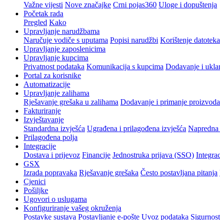
Važne vijesti
Nove značajke
Crni pojas360
Uloge i dopuštenja
Početak rada
Pregled
Kako
Upravljanje narudžbama
Naručuje vodiče s uputama
Popisi narudžbi
Korištenje datoteka
Upravljanje zaposlenicima
Upravljanje kupcima
Privatnost podataka
Komunikacija s kupcima
Dodavanje i ukla
Portal za korisnike
Automatizacije
Upravljanje zalihama
Rješavanje grešaka u zalihama
Dodavanje i primanje proizvoda
Fakturiranje
Izvještavanje
Standardna izvješća
Ugrađena i prilagođena izvješća
Napredna 
Prilagođena polja
Integracije
Dostava i prijevoz
Financije
Jednostruka prijava (SSO)
Integrac
GSX
Izrada popravaka
Rješavanje grešaka
Često postavljana pitanja
Cjenici
Pošiljke
Ugovori o uslugama
Konfiguriranje vašeg okruženja
Postavke sustava
Postavljanje e-pošte
Uvoz podataka
Sigurnost