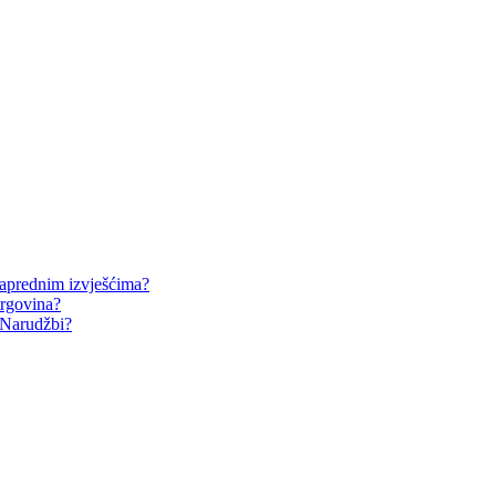
naprednim izvješćima?
trgovina?
 Narudžbi?