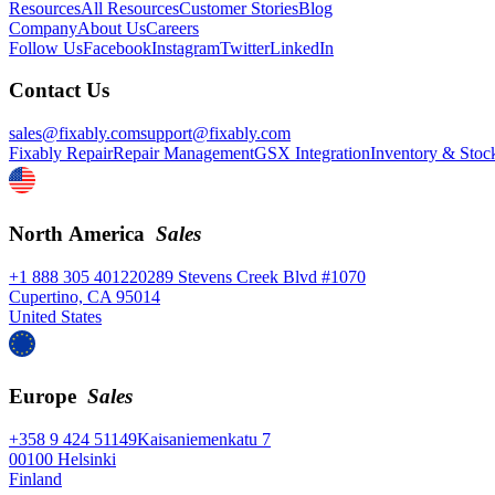
Resources
All Resources
Customer Stories
Blog
Company
About Us
Careers
Follow Us
Facebook
Instagram
Twitter
LinkedIn
Contact Us
sales@fixably.com
support@fixably.com
Fixably Repair
Repair Management
GSX Integration
Inventory & Stoc
North America
Sales
+1 888 305 4012
20289 Stevens Creek Blvd #1070
Cupertino, CA 95014
United States
Europe
Sales
+358 9 424 51149
Kaisaniemenkatu 7
00100 Helsinki
Finland