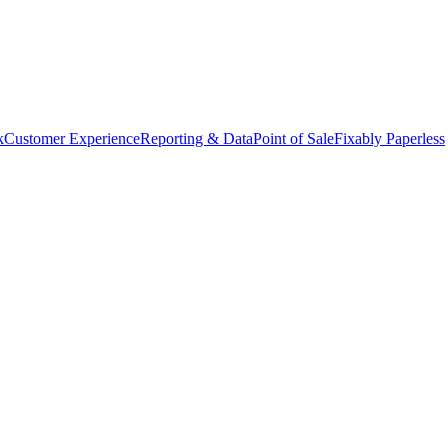
k
Customer Experience
Reporting & Data
Point of Sale
Fixably Paperless