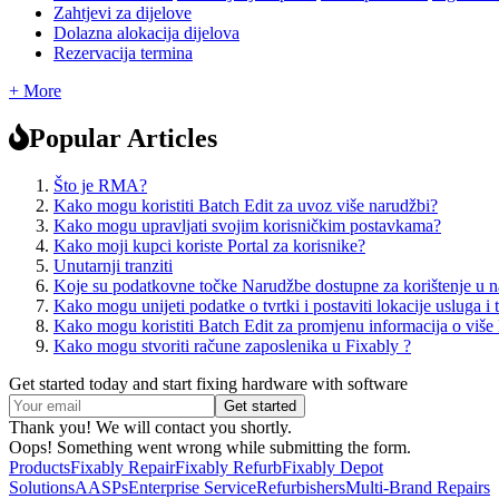
Zahtjevi za dijelove
Dolazna alokacija dijelova
Rezervacija termina
+ More
Popular Articles
Što je RMA?
Kako mogu koristiti Batch Edit za uvoz više narudžbi?
Kako mogu upravljati svojim korisničkim postavkama?
Kako moji kupci koriste Portal za korisnike?
Unutarnji tranziti
Koje su podatkovne točke Narudžbe dostupne za korištenje u 
Kako mogu unijeti podatke o tvrtki i postaviti lokacije usluga i 
Kako mogu koristiti Batch Edit za promjenu informacija o više
Kako mogu stvoriti račune zaposlenika u Fixably ?
Get started today and start fixing hardware with software
Thank you! We will contact you shortly.
Oops! Something went wrong while submitting the form.
Products
Fixably Repair
Fixably Refurb
Fixably Depot
Solutions
AASPs
Enterprise Service
Refurbishers
Multi-Brand Repairs