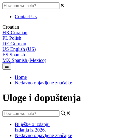
Contact Us
Croatian
HR
Croatian
PL
Polish
DE
German
US
English (US)
ES
Spanish
MX
Spanish (Mexico)
Home
Nedavno objavljene značajke
Uloge i dopuštenja
Bilješke o izdanju
Izdanja iz 2026.
Nedavno objavljene značajke