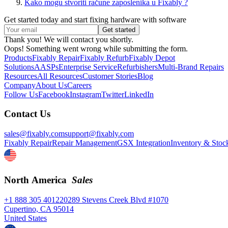
Kako mogu stvoriti račune zaposlenika u Fixably ?
Get started today and start fixing hardware with software
Thank you! We will contact you shortly.
Oops! Something went wrong while submitting the form.
Products
Fixably Repair
Fixably Refurb
Fixably Depot
Solutions
AASPs
Enterprise Service
Refurbishers
Multi-Brand Repairs
Resources
All Resources
Customer Stories
Blog
Company
About Us
Careers
Follow Us
Facebook
Instagram
Twitter
LinkedIn
Contact Us
sales@fixably.com
support@fixably.com
Fixably Repair
Repair Management
GSX Integration
Inventory & Stoc
North America
Sales
+1 888 305 4012
20289 Stevens Creek Blvd #1070
Cupertino, CA 95014
United States