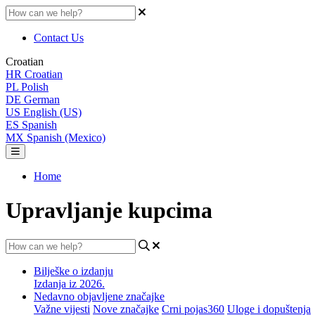
Contact Us
Croatian
HR
Croatian
PL
Polish
DE
German
US
English (US)
ES
Spanish
MX
Spanish (Mexico)
Home
Upravljanje kupcima
Bilješke o izdanju
Izdanja iz 2026.
Nedavno objavljene značajke
Važne vijesti
Nove značajke
Crni pojas360
Uloge i dopuštenja