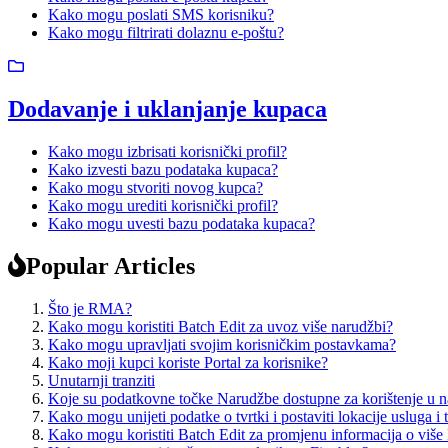
Kako mogu poslati SMS korisniku?
Kako mogu filtrirati dolaznu e-poštu?
Dodavanje i uklanjanje kupaca
Kako mogu izbrisati korisnički profil?
Kako izvesti bazu podataka kupaca?
Kako mogu stvoriti novog kupca?
Kako mogu urediti korisnički profil?
Kako mogu uvesti bazu podataka kupaca?
Popular Articles
Što je RMA?
Kako mogu koristiti Batch Edit za uvoz više narudžbi?
Kako mogu upravljati svojim korisničkim postavkama?
Kako moji kupci koriste Portal za korisnike?
Unutarnji tranziti
Koje su podatkovne točke Narudžbe dostupne za korištenje u 
Kako mogu unijeti podatke o tvrtki i postaviti lokacije usluga i 
Kako mogu koristiti Batch Edit za promjenu informacija o više