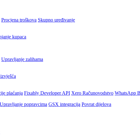
Procjena troškova
Skupno uređivanje
njanje kupaca
Upravljanje zalihama
izvješća
ije plaćanja
Fixably Developer API
Xero Računovodstvo
WhatsApp B
Upravljanje popravcima
GSX integracija
Povrat dijelova