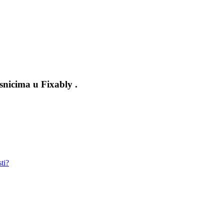
isnicima u Fixably .
ti?