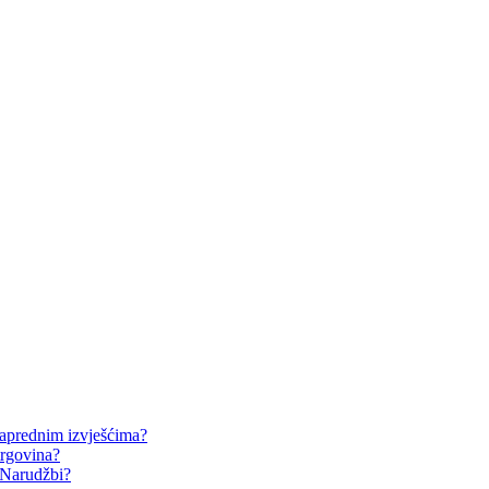
naprednim izvješćima?
trgovina?
 Narudžbi?