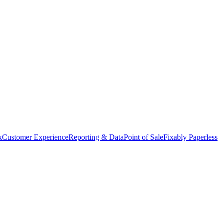
k
Customer Experience
Reporting & Data
Point of Sale
Fixably Paperless