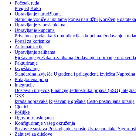
Početak rada
Pregled
Kako
Upravljanje narudžbama
Naručuje vodiče s uputama
Popisi narudžbi
Korištenje datoteka
Upravljanje zaposlenicima
Upravljanje kupcima
Privatnost podataka
Komunikacija s kupcima
Dodavanje i ukla
Portal za korisnike
Automatizacije
Upravljanje zalihama
Rješavanje grešaka u zalihama
Dodavanje i primanje proizvoda
Fakturiranje
Izvještavanje
Standardna izvješća
Ugrađena i prilagođena izvješća
Napredna 
Prilagođena polja
Integracije
Dostava i prijevoz
Financije
Jednostruka prijava (SSO)
Integrac
GSX
Izrada popravaka
Rješavanje grešaka
Često postavljana pitanja
Cjenici
Pošiljke
Ugovori o uslugama
Konfiguriranje vašeg okruženja
Postavke sustava
Postavljanje e-pošte
Uvoz podataka
Sigurnost
Zahtjevi za dijelove