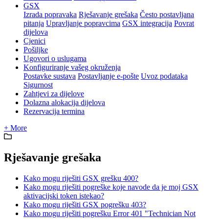
GSX
Izrada popravaka
Rješavanje grešaka
Često postavljana
pitanja
Upravljanje popravcima
GSX integracija
Povrat
dijelova
Cjenici
Pošiljke
Ugovori o uslugama
Konfiguriranje vašeg okruženja
Postavke sustava
Postavljanje e-pošte
Uvoz podataka
Sigurnost
Zahtjevi za dijelove
Dolazna alokacija dijelova
Rezervacija termina
+ More
Rješavanje grešaka
Kako mogu riješiti GSX grešku 400?
Kako mogu riješiti pogreške koje navode da je moj GSX
aktivacijski token istekao?
Kako mogu riješiti GSX pogrešku 403?
Kako mogu riješiti pogrešku Error 401 "Technician Not