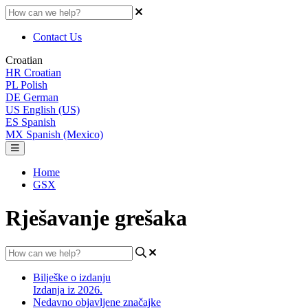
Contact Us
Croatian
HR
Croatian
PL
Polish
DE
German
US
English (US)
ES
Spanish
MX
Spanish (Mexico)
Home
GSX
Rješavanje grešaka
Bilješke o izdanju
Izdanja iz 2026.
Nedavno objavljene značajke