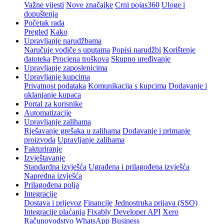
Važne vijesti
Nove značajke
Crni pojas360
Uloge i
dopuštenja
Početak rada
Pregled
Kako
Upravljanje narudžbama
Naručuje vodiče s uputama
Popisi narudžbi
Korištenje
datoteka
Procjena troškova
Skupno uređivanje
Upravljanje zaposlenicima
Upravljanje kupcima
Privatnost podataka
Komunikacija s kupcima
Dodavanje i
uklanjanje kupaca
Portal za korisnike
Automatizacije
Upravljanje zalihama
Rješavanje grešaka u zalihama
Dodavanje i primanje
proizvoda
Upravljanje zalihama
Fakturiranje
Izvještavanje
Standardna izvješća
Ugrađena i prilagođena izvješća
Napredna izvješća
Prilagođena polja
Integracije
Dostava i prijevoz
Financije
Jednostruka prijava (SSO)
Integracije plaćanja
Fixably Developer API
Xero
Računovodstvo
WhatsApp Business