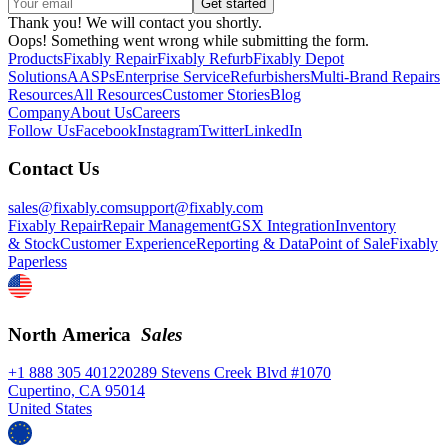
Thank you! We will contact you shortly.
Oops! Something went wrong while submitting the form.
Products
Fixably Repair
Fixably Refurb
Fixably Depot
Solutions
AASPs
Enterprise Service
Refurbishers
Multi-Brand Repairs
Resources
All Resources
Customer Stories
Blog
Company
About Us
Careers
Follow Us
Facebook
Instagram
Twitter
LinkedIn
Contact Us
sales@fixably.com
support@fixably.com
Fixably Repair
Repair Management
GSX Integration
Inventory
& Stock
Customer Experience
Reporting & Data
Point of Sale
Fixably
Paperless
North America
Sales
+1 888 305 4012
20289 Stevens Creek Blvd #1070
Cupertino, CA 95014
United States