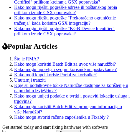
Certified" prilikom kreiranja GSX popravaka?
Kako mogu riješiti pogreške adrese ili poštanskog broja
prilikom izrade GSX popravaka?
Kako mogu riješiti pogreške "Prekoračeno ograničenje
traženja" kada koristim GSX integraciju?
Kako mogu riješiti pogreške "KGB Device Identifier"
prilikom izrade GSX popravaka?
Popular Articles
Što je RMA?
Kako mogu koristiti Batch Edit za uvoz više narudžbi?
Kako mogu upravljati svojim korisničkim postavkama?
Kako moji kupci koriste Portal za korisnike?
Unutarnji tranziti
Koje su podatkovne točke Narudžbe dostupne za korištenje u
naprednim izvješćima?
Kako mogu unijeti podatke o tvrtki i postaviti lokacije usluga i
trgovina?
Kako mogu koristiti Batch Edit za promjenu informacija o
više Narudžbi?
Kako mogu stvoriti račune zaposlenika u Fixably ?
Get started today and start fixing hardware with software