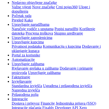
Nedavno objavljene značajke
Važne vijesti
Nove značajke
Crni pojas360
Uloge i
dopuštenja
Početak rada
Pregled
Kako
Upravljanje narudžbama
Naručuje vodiče s uputama
Popisi narudžbi
Korištenje
datoteka
Procjena troškova
Skupno uređivanje
Upravljanje zaposlenicima
Upravljanje kupcima
Privatnost podataka
Komunikacija s kupcima
Dodavanje i
uklanjanje kupaca
Portal za korisnike
Automatizacije
Upravljanje zalihama
Rješavanje grešaka u zalihama
Dodavanje i primanje
proizvoda
Upravljanje zalihama
Fakturiranje
Izvještavanje
Standardna izvješća
Ugrađena i prilagođena izvješća
Napredna izvješća
Prilagođena polja
Integracije
Dostava i prijevoz
Financije
Jednostruka prijava (SSO)
Integracije plaćanja
Fixably Developer API
Xero