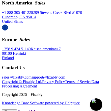
North America
Sales
+1 888 305 4012
20289 Stevens Creek Blvd #1070
Cupertino, CA 95014
United States
Europe
Sales
+358 9 424 51149
Kaisaniemenkatu 7
00100 Helsinki
Finland
Contact Us
sales@fixably.com
support@fixably.com
Copyright © Fixably Ltd.
Privacy Policy
Terms of Service
Data
Processing Agreement
Copyright 2026 – Fixably.
Knowledge Base Software powered by Helpjuice