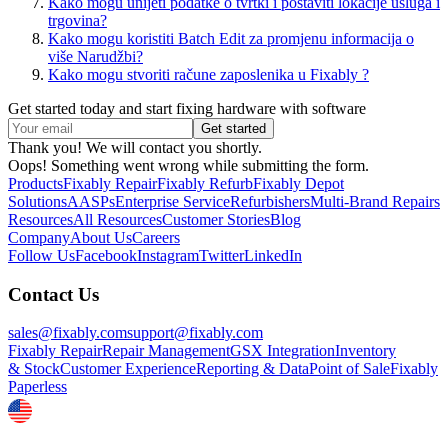
Kako mogu unijeti podatke o tvrtki i postaviti lokacije usluga i
trgovina?
Kako mogu koristiti Batch Edit za promjenu informacija o
više Narudžbi?
Kako mogu stvoriti račune zaposlenika u Fixably ?
Get started today and start fixing hardware with software
Thank you! We will contact you shortly.
Oops! Something went wrong while submitting the form.
Products
Fixably Repair
Fixably Refurb
Fixably Depot
Solutions
AASPs
Enterprise Service
Refurbishers
Multi-Brand Repairs
Resources
All Resources
Customer Stories
Blog
Company
About Us
Careers
Follow Us
Facebook
Instagram
Twitter
LinkedIn
Contact Us
sales@fixably.com
support@fixably.com
Fixably Repair
Repair Management
GSX Integration
Inventory
& Stock
Customer Experience
Reporting & Data
Point of Sale
Fixably
Paperless