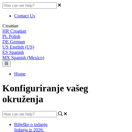
Contact Us
Croatian
HR
Croatian
PL
Polish
DE
German
US
English (US)
ES
Spanish
MX
Spanish (Mexico)
Home
Konfiguriranje vašeg
okruženja
Bilješke o izdanju
Izdanja iz 2026.