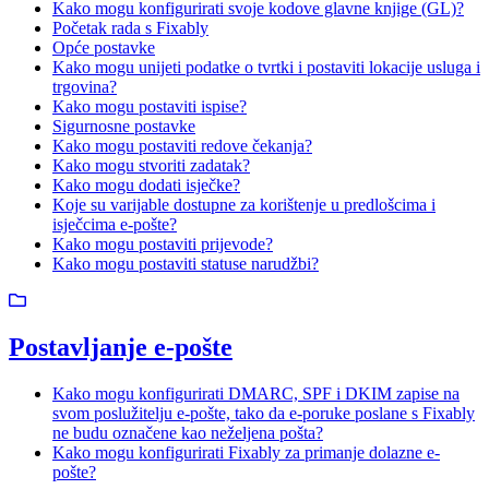
Kako mogu konfigurirati svoje kodove glavne knjige (GL)?
Početak rada s Fixably
Opće postavke
Kako mogu unijeti podatke o tvrtki i postaviti lokacije usluga i
trgovina?
Kako mogu postaviti ispise?
Sigurnosne postavke
Kako mogu postaviti redove čekanja?
Kako mogu stvoriti zadatak?
Kako mogu dodati isječke?
Koje su varijable dostupne za korištenje u predlošcima i
isječcima e-pošte?
Kako mogu postaviti prijevode?
Kako mogu postaviti statuse narudžbi?
Postavljanje e-pošte
Kako mogu konfigurirati DMARC, SPF i DKIM zapise na
svom poslužitelju e-pošte, tako da e-poruke poslane s Fixably
ne budu označene kao neželjena pošta?
Kako mogu konfigurirati Fixably za primanje dolazne e-
pošte?