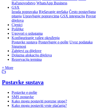
Računovodstvo
WhatsApp Business
GSX
Izrada popravaka
Rješavanje grešaka
Često postavljana
pitanja
Upravljanje popravcima
GSX integracija
Povrat
dijelova
Cjenici
Pošiljke
Ugovori o uslugama
Konfiguriranje vašeg okruženja
Postavke sustava
Postavljanje e-pošte
Uvoz podataka
Sigurnost
Zahtjevi za dijelove
Dolazna alokacija dijelova
Rezervacija termina
+ More
Postavke sustava
Postavke e-pošte
SMS postavke
Kako mogu postaviti porezne stope?
Kako mogu postaviti vrste plaćanja?