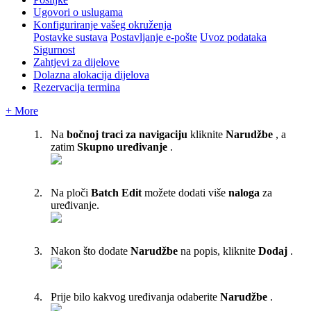
Ugovori o uslugama
Konfiguriranje vašeg okruženja
Postavke sustava
Postavljanje e-pošte
Uvoz podataka
Sigurnost
Zahtjevi za dijelove
Dolazna alokacija dijelova
Rezervacija termina
+ More
Na
bo
č
noj
traci
za
navigaciju
kliknite
Narud
ž
be
,
a
zatim
Skupno
ure
đ
ivanje
.
Na
plo
č
i
Batch
Edit
mo
ž
ete
dodati
vi
š
e
naloga
za
ure
đ
ivanje
.
Nakon
š
to
dodate
Narud
ž
be
na
popis
,
kliknite
Dodaj
.
Prije
bilo
kakvog
ure
đ
ivanja
odaberite
Narud
ž
be
.