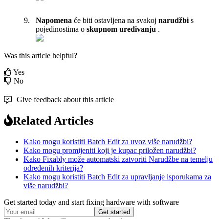
Napomena
ć
e
biti
ostavljena
na
svakoj
narud
ž
bi
s
pojedinostima
o
skupnom
ure
đ
ivanju
.
Was this article helpful?
Yes
No
Give feedback about this article
Related Articles
Kako mogu koristiti Batch Edit za uvoz više narudžbi?
Kako mogu promijeniti koji je kupac priložen narudžbi?
Kako Fixably može automatski zatvoriti Narudžbe na temelju
određenih kriterija?
Kako mogu koristiti Batch Edit za upravljanje isporukama za
više narudžbi?
Get started today and start fixing hardware with software