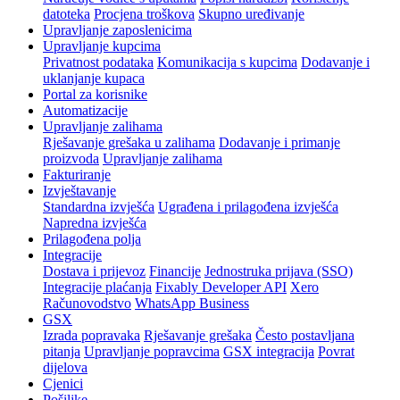
datoteka
Procjena troškova
Skupno uređivanje
Upravljanje zaposlenicima
Upravljanje kupcima
Privatnost podataka
Komunikacija s kupcima
Dodavanje i
uklanjanje kupaca
Portal za korisnike
Automatizacije
Upravljanje zalihama
Rješavanje grešaka u zalihama
Dodavanje i primanje
proizvoda
Upravljanje zalihama
Fakturiranje
Izvještavanje
Standardna izvješća
Ugrađena i prilagođena izvješća
Napredna izvješća
Prilagođena polja
Integracije
Dostava i prijevoz
Financije
Jednostruka prijava (SSO)
Integracije plaćanja
Fixably Developer API
Xero
Računovodstvo
WhatsApp Business
GSX
Izrada popravaka
Rješavanje grešaka
Često postavljana
pitanja
Upravljanje popravcima
GSX integracija
Povrat
dijelova
Cjenici
Pošiljke