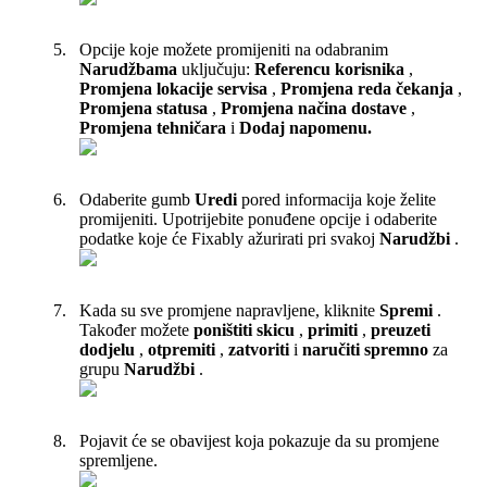
Opcije
koje
mo
ž
ete
promijeniti
na
odabranim
Narud
ž
bama
uklju
č
uju
:
Referencu
korisnika
,
Promjena
lokacije
servisa
,
Promjena
reda
č
ekanja
,
Promjena
statusa
,
Promjena
na
č
ina
dostave
,
Promjena
tehni
č
ara
i
Dodaj
napomenu
.
Odaberite
gumb
Uredi
pored
informacija
koje
ž
elite
promijeniti
.
Upotrijebite
ponu
đ
ene
opcije
i
odaberite
podatke
koje
ć
e
Fixably
a
ž
urirati
pri
svakoj
Narud
ž
bi
.
Kada
su
sve
promjene
napravljene
,
kliknite
Spremi
.
Tako
đ
er
mo
ž
ete
poni
š
titi
skicu
,
primiti
,
preuzeti
dodjelu
,
otpremiti
,
zatvoriti
i
naru
č
iti
spremno
za
grupu
Narud
ž
bi
.
Pojavit
ć
e
se
obavijest
koja
pokazuje
da
su
promjene
spremljene
.