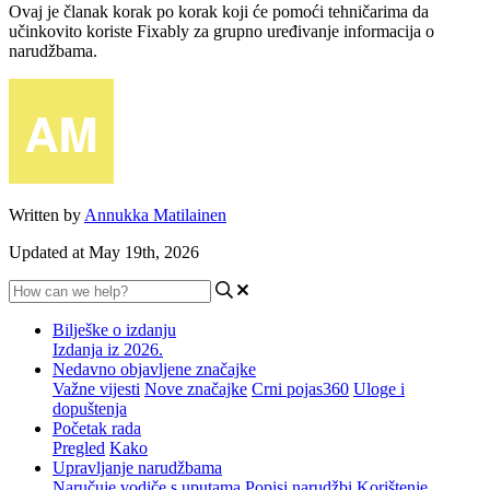
Ovaj je članak korak po korak koji će pomoći tehničarima da
učinkovito koriste Fixably za grupno uređivanje informacija o
narudžbama.
Written by
Annukka Matilainen
Updated at May 19th, 2026
Bilješke o izdanju
Izdanja iz 2026.
Nedavno objavljene značajke
Važne vijesti
Nove značajke
Crni pojas360
Uloge i
dopuštenja
Početak rada
Pregled
Kako
Upravljanje narudžbama
Naručuje vodiče s uputama
Popisi narudžbi
Korištenje