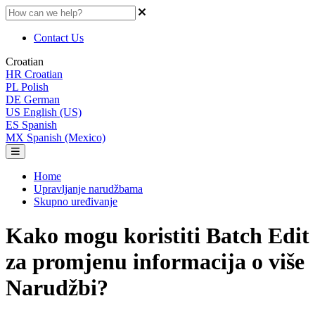
Contact Us
Croatian
HR
Croatian
PL
Polish
DE
German
US
English (US)
ES
Spanish
MX
Spanish (Mexico)
Home
Upravljanje narudžbama
Skupno uređivanje
Kako mogu koristiti Batch Edit
za promjenu informacija o više
Narudžbi?