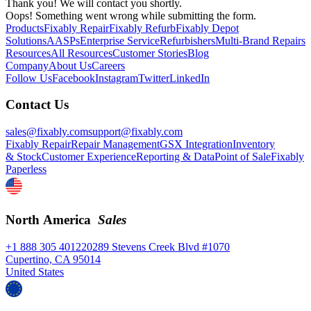
Thank you! We will contact you shortly.
Oops! Something went wrong while submitting the form.
Products
Fixably Repair
Fixably Refurb
Fixably Depot
Solutions
AASPs
Enterprise Service
Refurbishers
Multi-Brand Repairs
Resources
All Resources
Customer Stories
Blog
Company
About Us
Careers
Follow Us
Facebook
Instagram
Twitter
LinkedIn
Contact Us
sales@fixably.com
support@fixably.com
Fixably Repair
Repair Management
GSX Integration
Inventory
& Stock
Customer Experience
Reporting & Data
Point of Sale
Fixably
Paperless
North America
Sales
+1 888 305 4012
20289 Stevens Creek Blvd #1070
Cupertino, CA 95014
United States