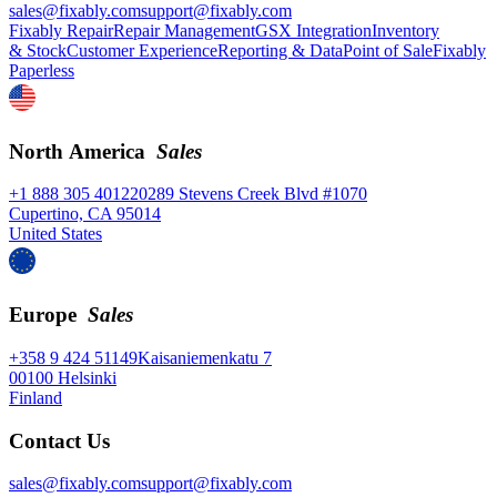
sales@fixably.com
support@fixably.com
Fixably Repair
Repair Management
GSX Integration
Inventory
& Stock
Customer Experience
Reporting & Data
Point of Sale
Fixably
Paperless
North America
Sales
+1 888 305 4012
20289 Stevens Creek Blvd #1070
Cupertino, CA 95014
United States
Europe
Sales
+358 9 424 51149
Kaisaniemenkatu 7
00100 Helsinki
Finland
Contact Us
sales@fixably.com
support@fixably.com