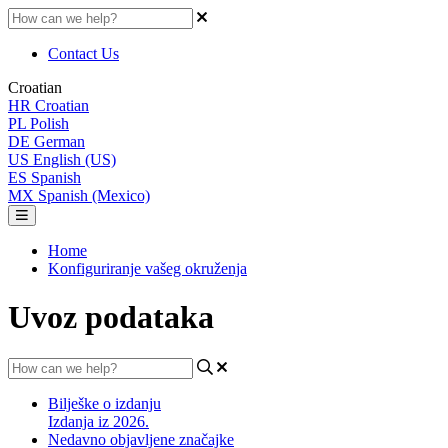
Contact Us
Croatian
HR
Croatian
PL
Polish
DE
German
US
English (US)
ES
Spanish
MX
Spanish (Mexico)
Home
Konfiguriranje vašeg okruženja
Uvoz podataka
Bilješke o izdanju
Izdanja iz 2026.
Nedavno objavljene značajke