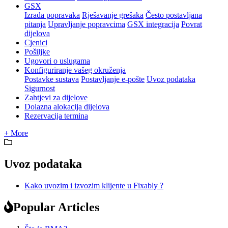
GSX
Izrada popravaka
Rješavanje grešaka
Često postavljana
pitanja
Upravljanje popravcima
GSX integracija
Povrat
dijelova
Cjenici
Pošiljke
Ugovori o uslugama
Konfiguriranje vašeg okruženja
Postavke sustava
Postavljanje e-pošte
Uvoz podataka
Sigurnost
Zahtjevi za dijelove
Dolazna alokacija dijelova
Rezervacija termina
+ More
Uvoz podataka
Kako uvozim i izvozim klijente u Fixably ?
Popular Articles