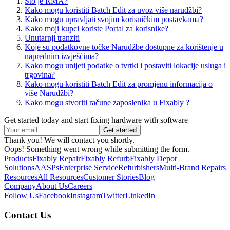
Što je RMA?
Kako mogu koristiti Batch Edit za uvoz više narudžbi?
Kako mogu upravljati svojim korisničkim postavkama?
Kako moji kupci koriste Portal za korisnike?
Unutarnji tranziti
Koje su podatkovne točke Narudžbe dostupne za korištenje u
naprednim izvješćima?
Kako mogu unijeti podatke o tvrtki i postaviti lokacije usluga i
trgovina?
Kako mogu koristiti Batch Edit za promjenu informacija o
više Narudžbi?
Kako mogu stvoriti račune zaposlenika u Fixably ?
Get started today and start fixing hardware with software
Thank you! We will contact you shortly.
Oops! Something went wrong while submitting the form.
Products
Fixably Repair
Fixably Refurb
Fixably Depot
Solutions
AASPs
Enterprise Service
Refurbishers
Multi-Brand Repairs
Resources
All Resources
Customer Stories
Blog
Company
About Us
Careers
Follow Us
Facebook
Instagram
Twitter
LinkedIn
Contact Us