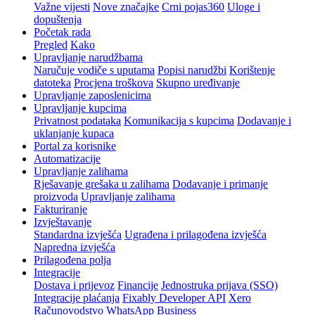
Važne vijesti
Nove značajke
Crni pojas360
Uloge i
dopuštenja
Početak rada
Pregled
Kako
Upravljanje narudžbama
Naručuje vodiče s uputama
Popisi narudžbi
Korištenje
datoteka
Procjena troškova
Skupno uređivanje
Upravljanje zaposlenicima
Upravljanje kupcima
Privatnost podataka
Komunikacija s kupcima
Dodavanje i
uklanjanje kupaca
Portal za korisnike
Automatizacije
Upravljanje zalihama
Rješavanje grešaka u zalihama
Dodavanje i primanje
proizvoda
Upravljanje zalihama
Fakturiranje
Izvještavanje
Standardna izvješća
Ugrađena i prilagođena izvješća
Napredna izvješća
Prilagođena polja
Integracije
Dostava i prijevoz
Financije
Jednostruka prijava (SSO)
Integracije plaćanja
Fixably Developer API
Xero
Računovodstvo
WhatsApp Business