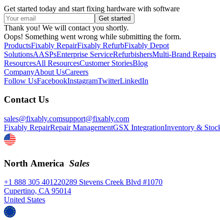
Get started today and start fixing hardware with software
Thank you! We will contact you shortly.
Oops! Something went wrong while submitting the form.
Products
Fixably Repair
Fixably Refurb
Fixably Depot
Solutions
AASPs
Enterprise Service
Refurbishers
Multi-Brand Repairs
Resources
All Resources
Customer Stories
Blog
Company
About Us
Careers
Follow Us
Facebook
Instagram
Twitter
LinkedIn
Contact Us
sales@fixably.com
support@fixably.com
Fixably Repair
Repair Management
GSX Integration
Inventory & Stoc
North America
Sales
+1 888 305 4012
20289 Stevens Creek Blvd #1070
Cupertino, CA 95014
United States