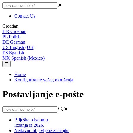
Contact Us
Croatian
HR
Croatian
PL
Polish
DE
German
US
English (US)
ES
Spanish
MX
Spanish (Mexico)
Home
Konfiguriranje vašeg okruženja
Postavljanje e-pošte
Bilješke o izdanju
Izdanja iz 2026.
Nedavno objavljene značajke