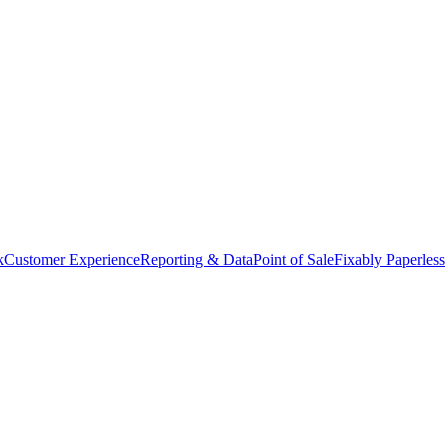
k
Customer Experience
Reporting & Data
Point of Sale
Fixably Paperless