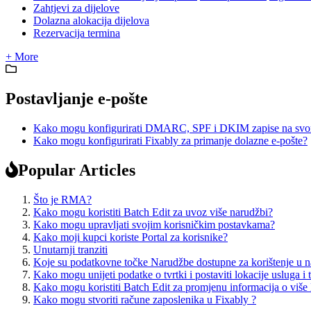
Zahtjevi za dijelove
Dolazna alokacija dijelova
Rezervacija termina
+ More
Postavljanje e-pošte
Kako mogu konfigurirati DMARC, SPF i DKIM zapise na svom po
Kako mogu konfigurirati Fixably za primanje dolazne e-pošte?
Popular Articles
Što je RMA?
Kako mogu koristiti Batch Edit za uvoz više narudžbi?
Kako mogu upravljati svojim korisničkim postavkama?
Kako moji kupci koriste Portal za korisnike?
Unutarnji tranziti
Koje su podatkovne točke Narudžbe dostupne za korištenje u 
Kako mogu unijeti podatke o tvrtki i postaviti lokacije usluga i 
Kako mogu koristiti Batch Edit za promjenu informacija o više
Kako mogu stvoriti račune zaposlenika u Fixably ?