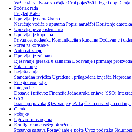
Važne vijesti
Nove značajke
Crni pojas360
Uloge i dopuštenja
Početak rada
Pregled
Kako
Upravljanje narudžbama
Naručuje vodiče s uputama
Popisi narudžbi
Korištenje datoteka
Upravljanje zaposlenicima
Upravljanje kupcima
Privatnost podataka
Komunikacija s kupcima
Dodavanje i ukla
Portal za korisnike
Automatizacije
Upravljanje zalihama
Rješavanje grešaka u zalihama
Dodavanje i primanje proizvoda
Fakturiranje
Izvještavanje
Standardna izvješća
Ugrađena i prilagođena izvješća
Napredna 
Prilagođena polja
Integracije
Dostava i prijevoz
Financije
Jednostruka prijava (SSO)
Integrac
GSX
Izrada popravaka
Rješavanje grešaka
Često postavljana pitanja
Cjenici
Pošiljke
Ugovori o uslugama
Konfiguriranje vašeg okruženja
Postavke sustava
Postavljanje e-pošte
Uvoz podataka
Sigurnost