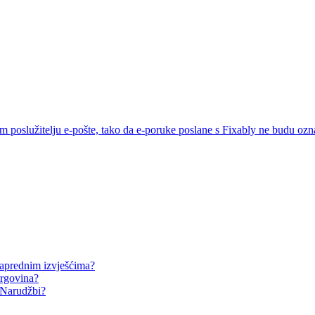
služitelju e-pošte, tako da e-poruke poslane s Fixably ne budu ozna
naprednim izvješćima?
trgovina?
 Narudžbi?