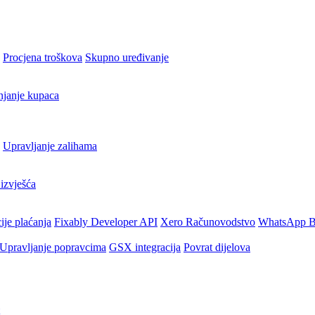
Procjena troškova
Skupno uređivanje
njanje kupaca
Upravljanje zalihama
izvješća
ije plaćanja
Fixably Developer API
Xero Računovodstvo
WhatsApp B
Upravljanje popravcima
GSX integracija
Povrat dijelova