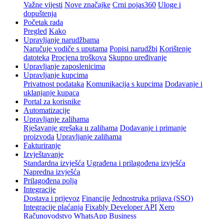
Važne vijesti
Nove značajke
Crni pojas360
Uloge i
dopuštenja
Početak rada
Pregled
Kako
Upravljanje narudžbama
Naručuje vodiče s uputama
Popisi narudžbi
Korištenje
datoteka
Procjena troškova
Skupno uređivanje
Upravljanje zaposlenicima
Upravljanje kupcima
Privatnost podataka
Komunikacija s kupcima
Dodavanje i
uklanjanje kupaca
Portal za korisnike
Automatizacije
Upravljanje zalihama
Rješavanje grešaka u zalihama
Dodavanje i primanje
proizvoda
Upravljanje zalihama
Fakturiranje
Izvještavanje
Standardna izvješća
Ugrađena i prilagođena izvješća
Napredna izvješća
Prilagođena polja
Integracije
Dostava i prijevoz
Financije
Jednostruka prijava (SSO)
Integracije plaćanja
Fixably Developer API
Xero
Računovodstvo
WhatsApp Business