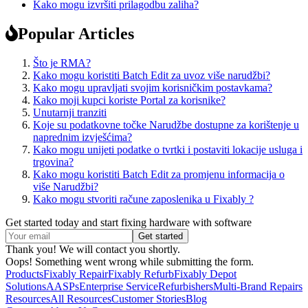
Kako mogu izvršiti prilagodbu zaliha?
Popular Articles
Što je RMA?
Kako mogu koristiti Batch Edit za uvoz više narudžbi?
Kako mogu upravljati svojim korisničkim postavkama?
Kako moji kupci koriste Portal za korisnike?
Unutarnji tranziti
Koje su podatkovne točke Narudžbe dostupne za korištenje u
naprednim izvješćima?
Kako mogu unijeti podatke o tvrtki i postaviti lokacije usluga i
trgovina?
Kako mogu koristiti Batch Edit za promjenu informacija o
više Narudžbi?
Kako mogu stvoriti račune zaposlenika u Fixably ?
Get started today and start fixing hardware with software
Thank you! We will contact you shortly.
Oops! Something went wrong while submitting the form.
Products
Fixably Repair
Fixably Refurb
Fixably Depot
Solutions
AASPs
Enterprise Service
Refurbishers
Multi-Brand Repairs
Resources
All Resources
Customer Stories
Blog