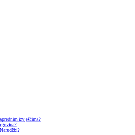
naprednim izvješćima?
trgovina?
 Narudžbi?