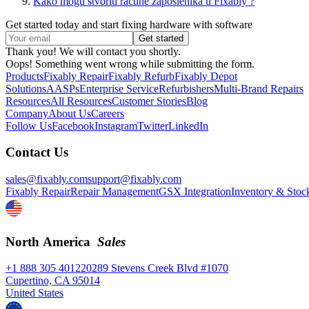
Kako mogu stvoriti račune zaposlenika u Fixably ?
Get started today and start fixing hardware with software
Thank you! We will contact you shortly.
Oops! Something went wrong while submitting the form.
Products
Fixably Repair
Fixably Refurb
Fixably Depot
Solutions
AASPs
Enterprise Service
Refurbishers
Multi-Brand Repairs
Resources
All Resources
Customer Stories
Blog
Company
About Us
Careers
Follow Us
Facebook
Instagram
Twitter
LinkedIn
Contact Us
sales@fixably.com
support@fixably.com
Fixably Repair
Repair Management
GSX Integration
Inventory & Stoc
North America
Sales
+1 888 305 4012
20289 Stevens Creek Blvd #1070
Cupertino, CA 95014
United States