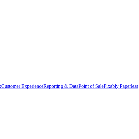
k
Customer Experience
Reporting & Data
Point of Sale
Fixably Paperless