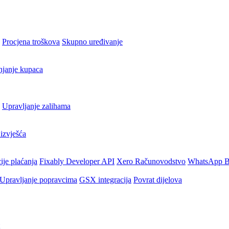
Procjena troškova
Skupno uređivanje
njanje kupaca
Upravljanje zalihama
izvješća
ije plaćanja
Fixably Developer API
Xero Računovodstvo
WhatsApp B
Upravljanje popravcima
GSX integracija
Povrat dijelova