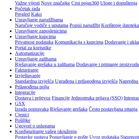
Važne vijesti
Nove značajke
Crni pojas360
Uloge i dopuštenja
Početak rada
Pregled
Kako
Upravljanje narudžbama
Naručuje vodiče s uputama
Popisi narudžbi
Korištenje datoteka
Upravljanje zaposlenicima
Upravljanje kupcima
Privatnost podataka
Komunikacija s kupcima
Dodavanje i ukla
Portal za korisnike
Automatizacije
Upravljanje zalihama
Rješavanje grešaka u zalihama
Dodavanje i primanje proizvoda
Fakturiranje
Izvještavanje
Standardna izvješća
Ugrađena i prilagođena izvješća
Napredna 
Prilagođena polja
Integracije
Dostava i prijevoz
Financije
Jednostruka prijava (SSO)
Integrac
GSX
Izrada popravaka
Rješavanje grešaka
Često postavljana pitanja
Cjenici
Pošiljke
Ugovori o uslugama
Konfiguriranje vašeg okruženja
Postavke sustava
Postavljanje e-pošte
Uvoz podataka
Sigurnost