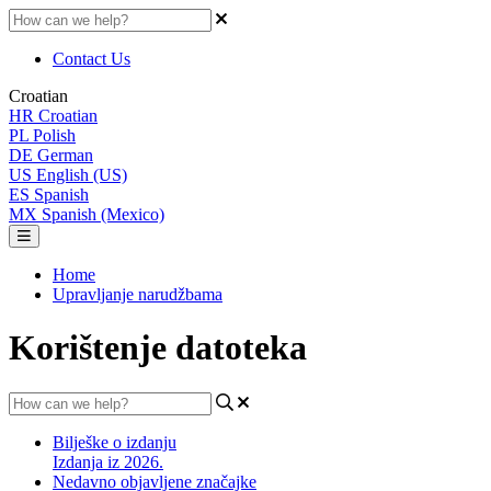
Contact Us
Croatian
HR
Croatian
PL
Polish
DE
German
US
English (US)
ES
Spanish
MX
Spanish (Mexico)
Home
Upravljanje narudžbama
Korištenje datoteka
Bilješke o izdanju
Izdanja iz 2026.
Nedavno objavljene značajke