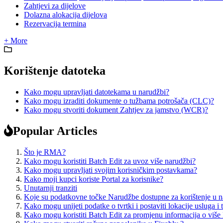
Zahtjevi za dijelove
Dolazna alokacija dijelova
Rezervacija termina
+ More
Korištenje datoteka
Kako mogu upravljati datotekama u narudžbi?
Kako mogu izraditi dokumente o tužbama potrošača (CLC)?
Kako mogu stvoriti dokument Zahtjev za jamstvo (WCR)?
Popular Articles
Što je RMA?
Kako mogu koristiti Batch Edit za uvoz više narudžbi?
Kako mogu upravljati svojim korisničkim postavkama?
Kako moji kupci koriste Portal za korisnike?
Unutarnji tranziti
Koje su podatkovne točke Narudžbe dostupne za korištenje u 
Kako mogu unijeti podatke o tvrtki i postaviti lokacije usluga i 
Kako mogu koristiti Batch Edit za promjenu informacija o više