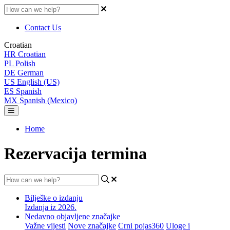
Contact Us
Croatian
HR
Croatian
PL
Polish
DE
German
US
English (US)
ES
Spanish
MX
Spanish (Mexico)
Home
Rezervacija termina
Bilješke o izdanju
Izdanja iz 2026.
Nedavno objavljene značajke
Važne vijesti
Nove značajke
Crni pojas360
Uloge i