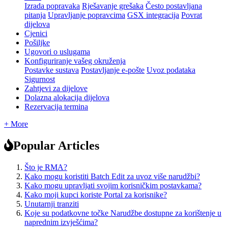
Izrada popravaka
Rješavanje grešaka
Često postavljana
pitanja
Upravljanje popravcima
GSX integracija
Povrat
dijelova
Cjenici
Pošiljke
Ugovori o uslugama
Konfiguriranje vašeg okruženja
Postavke sustava
Postavljanje e-pošte
Uvoz podataka
Sigurnost
Zahtjevi za dijelove
Dolazna alokacija dijelova
Rezervacija termina
+ More
Popular Articles
Što je RMA?
Kako mogu koristiti Batch Edit za uvoz više narudžbi?
Kako mogu upravljati svojim korisničkim postavkama?
Kako moji kupci koriste Portal za korisnike?
Unutarnji tranziti
Koje su podatkovne točke Narudžbe dostupne za korištenje u
naprednim izvješćima?