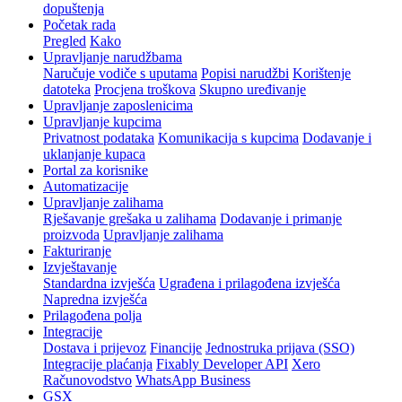
dopuštenja
Početak rada
Pregled
Kako
Upravljanje narudžbama
Naručuje vodiče s uputama
Popisi narudžbi
Korištenje
datoteka
Procjena troškova
Skupno uređivanje
Upravljanje zaposlenicima
Upravljanje kupcima
Privatnost podataka
Komunikacija s kupcima
Dodavanje i
uklanjanje kupaca
Portal za korisnike
Automatizacije
Upravljanje zalihama
Rješavanje grešaka u zalihama
Dodavanje i primanje
proizvoda
Upravljanje zalihama
Fakturiranje
Izvještavanje
Standardna izvješća
Ugrađena i prilagođena izvješća
Napredna izvješća
Prilagođena polja
Integracije
Dostava i prijevoz
Financije
Jednostruka prijava (SSO)
Integracije plaćanja
Fixably Developer API
Xero
Računovodstvo
WhatsApp Business
GSX