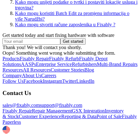
Kako mogu unijeti podatke o tvrtki i postaviti lokacije usluga i
trgovina?
Kako mogu koristiti Batch Edit za promjenu informacija o
više Narudžbi?
Kako mogu stvoriti račune zaposlenika u Fixably ?
Get started today and start fixing hardware with software
Thank you! We will contact you shortly.
Oops! Something went wrong while submitting the form.
Products
Fixably Repair
Fixably Refurb
Fixably Depot
Solutions
AASPs
Enterprise Service
Refurbishers
Multi-Brand Repairs
Resources
All Resources
Customer Stories
Blog
Company
About Us
Careers
Follow Us
Facebook
Instagram
Twitter
LinkedIn
Contact Us
sales@fixably.com
support@fixably.com
Fixably Repair
Repair Management
GSX Integration
Inventory
& Stock
Customer Experience
Reporting & Data
Point of Sale
Fixably
Paperless