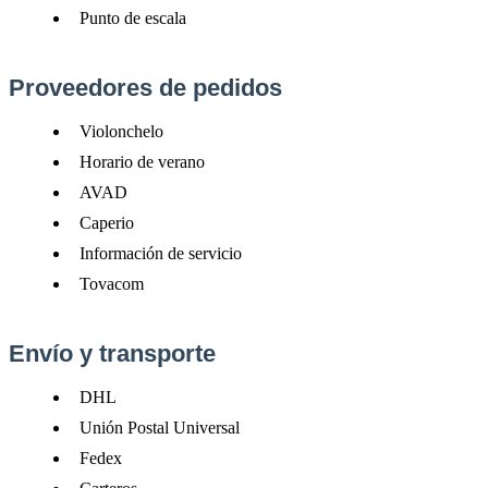
Punto
de
escala
Proveedores
de
pedidos
Violonchelo
Horario
de
verano
AVAD
Caperio
Informaci
ó
n
de
servicio
Tovacom
Env
í
o
y
transporte
DHL
Uni
ó
n
Postal
Universal
Fedex