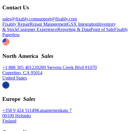
Contact Us
sales@fixably.com
support@fixably.com
Fixably Repair
Repair Management
GSX Integration
Inventory
& Stock
Customer Experience
Reporting & Data
Point of Sale
Fixably
Paperless
North America
Sales
+1 888 305 4012
20289 Stevens Creek Blvd #1070
Cupertino, CA 95014
United States
Europe
Sales
+358 9 424 51149
Kaisaniemenkatu 7
00100 Helsinki
Finland