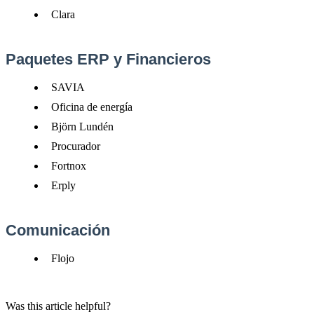
Clara
Paquetes
ERP
y
Financieros
SAVIA
Oficina
de
energ
í
a
Bj
ö
rn
Lund
é
n
Procurador
Fortnox
Erply
Comunicaci
ó
n
Flojo
Was this article helpful?