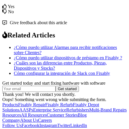
Yes
No
Give feedback about this article
Related Articles
¿Cómo puedo utilizar Alarmas para recibir notificaciones
sobre Clientes?
¿Cómo puedo utilizar dispositivos de préstamo en Fixably ?
¿Cuáles son las diferencias entre Productos, Piezas,
Dispositivos y Stocks?
Cómo configurar la integración de Slack con Fixably
Get started today and start fixing hardware with software
Thank you! We will contact you shortly.
Oops! Something went wrong while submitting the form.
Products
Fixably Repair
Fixably Refurb
Fixably Depot
Solutions
AASPs
Enterprise Service
Refurbishers
Multi-Brand Repairs
Resources
All Resources
Customer Stories
Blog
Company
About Us
Careers
Follow Us
Facebook
Instagram
Twitter
LinkedIn