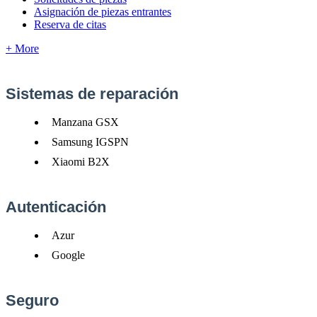
Asignación de piezas entrantes
Reserva de citas
+ More
Sistemas
de
reparaci
ó
n
Manzana
GSX
Samsung
IGSPN
Xiaomi
B2X
Autenticaci
ó
n
Azur
Google
Seguro