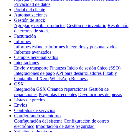
Privacidad de datos
Portal del cliente
Automatizaciones
Gestión de stock
Agregar y recibir productos
Gestión de inventario
Resolución
de errores de stock
Facturación
Informes
Informes estándar
Informes integrados y personalizados
Informes avanzados
Campos personalizados
Integraciones
Envío y transporte
Finanzas
Inicio de sesión único (SSO)
Integraciones de pago
API para desarrolladores Fixably
Contabilidad Xero
WhatsApp Business
GSX
Integración GSX
Creando reparaciones
Gestión de
reparaciones
Preguntas frecuentes
Devoluciones de piezas
Listas de precios
Envíos
Contratos de servicios
Configurando su entorno
Configuración del sistema
Configuración de correo
electrónico
Importación de datos
Seguridad
Solicitudes de piezas