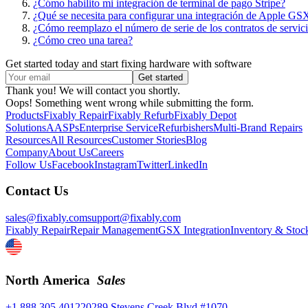
¿Cómo habilito mi integración de terminal de pago Stripe?
¿Qué se necesita para configurar una integración de Apple GS
¿Cómo reemplazo el número de serie de los contratos de servic
¿Cómo creo una tarea?
Get started today and start fixing hardware with software
Thank you! We will contact you shortly.
Oops! Something went wrong while submitting the form.
Products
Fixably Repair
Fixably Refurb
Fixably Depot
Solutions
AASPs
Enterprise Service
Refurbishers
Multi-Brand Repairs
Resources
All Resources
Customer Stories
Blog
Company
About Us
Careers
Follow Us
Facebook
Instagram
Twitter
LinkedIn
Contact Us
sales@fixably.com
support@fixably.com
Fixably Repair
Repair Management
GSX Integration
Inventory & Stoc
North America
Sales
+1 888 305 4012
20289 Stevens Creek Blvd #1070