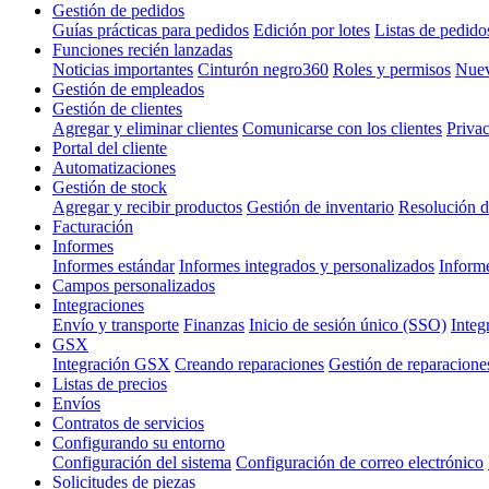
Gestión de pedidos
Guías prácticas para pedidos
Edición por lotes
Listas de pedido
Funciones recién lanzadas
Noticias importantes
Cinturón negro360
Roles y permisos
Nuev
Gestión de empleados
Gestión de clientes
Agregar y eliminar clientes
Comunicarse con los clientes
Privac
Portal del cliente
Automatizaciones
Gestión de stock
Agregar y recibir productos
Gestión de inventario
Resolución d
Facturación
Informes
Informes estándar
Informes integrados y personalizados
Inform
Campos personalizados
Integraciones
Envío y transporte
Finanzas
Inicio de sesión único (SSO)
Integ
GSX
Integración GSX
Creando reparaciones
Gestión de reparacione
Listas de precios
Envíos
Contratos de servicios
Configurando su entorno
Configuración del sistema
Configuración de correo electrónico
Solicitudes de piezas