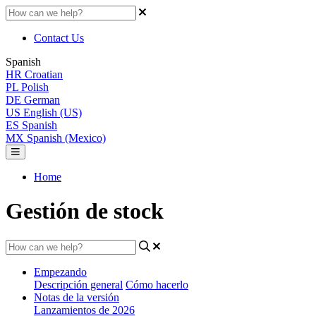
Contact Us
Spanish
HR
Croatian
PL
Polish
DE
German
US
English (US)
ES
Spanish
MX
Spanish (Mexico)
Home
Gestión de stock
Empezando
Descripción general
Cómo hacerlo
Notas de la versión
Lanzamientos de 2026