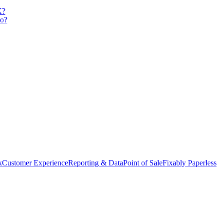
X?
io?
k
Customer Experience
Reporting & Data
Point of Sale
Fixably Paperless