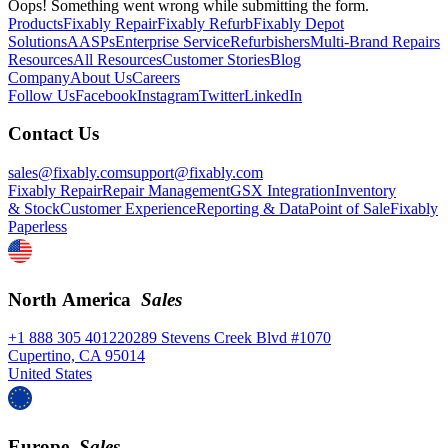
Oops! Something went wrong while submitting the form.
Products
Fixably Repair
Fixably Refurb
Fixably Depot
Solutions
AASPs
Enterprise Service
Refurbishers
Multi-Brand Repairs
Resources
All Resources
Customer Stories
Blog
Company
About Us
Careers
Follow Us
Facebook
Instagram
Twitter
LinkedIn
Contact Us
sales@fixably.com
support@fixably.com
Fixably Repair
Repair Management
GSX Integration
Inventory
& Stock
Customer Experience
Reporting & Data
Point of Sale
Fixably
Paperless
North America
Sales
+1 888 305 4012
20289 Stevens Creek Blvd #1070
Cupertino, CA 95014
United States
Europe
Sales