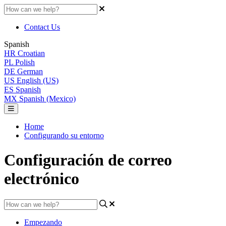
Contact Us
Spanish
HR
Croatian
PL
Polish
DE
German
US
English (US)
ES
Spanish
MX
Spanish (Mexico)
Home
Configurando su entorno
Configuración de correo
electrónico
Empezando