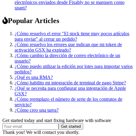
electrónicos enviados desde Fixably no se marquen como
spam?
Popular Articles
¿Cómo resuelvo el error "El stock tiene muy pocos artículos
para enviar" al cerrar un pedido?
¿Cómo resuelvo los errores que indican que mi token de
activación GSX ha expirado?
¿Cómo cambio la dirección de correo electrónico de un
usuario?
¿Cómo puedo utilizar la edición por lotes para importar varios
pedidos?
¿Qué es una RMA?
¿Cómo habilito mi integración de terminal de pago Stripe?
¿Qué se necesita para configurar una integración de Apple
GSX?
¿Cómo reemplazo el número de serie de los contratos de
servicio?
¿Cómo creo una tarea?
Get started today and start fixing hardware with software
Thank you! We will contact you shortly.