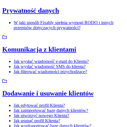
Prywatność danych
W jaki sposób Fixably spełnia wymogi RODO i innych
przepisów dotyczących prywatności?
Komunikacja z klientami
Jak wysłać wiadomość e-mail do Klienta?
Jak wysłać wiadomość SMS do klienta?
Jak filtrować wiadomości przychodzące?
Dodawanie i usuwanie klientów
Jak edytować profil Klienta?
Jak zaimportować bazę danych klientów?
Jak utworzyć nowego Klienta?
Jak usunąć profil Klienta?
Jak wyeksportować bazę danych klientów?