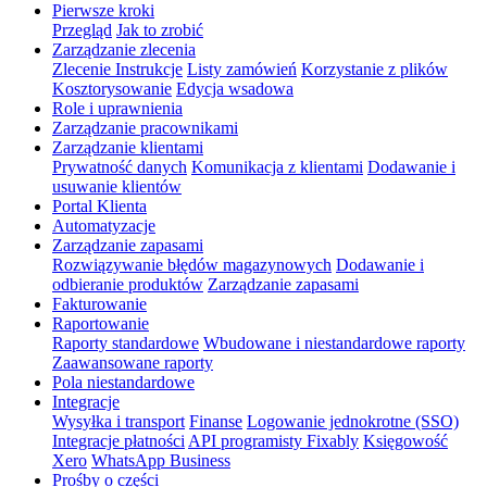
Pierwsze kroki
Przegląd
Jak to zrobić
Zarządzanie zlecenia
Zlecenie Instrukcje
Listy zamówień
Korzystanie z plików
Kosztorysowanie
Edycja wsadowa
Role i uprawnienia
Zarządzanie pracownikami
Zarządzanie klientami
Prywatność danych
Komunikacja z klientami
Dodawanie i
usuwanie klientów
Portal Klienta
Automatyzacje
Zarządzanie zapasami
Rozwiązywanie błędów magazynowych
Dodawanie i
odbieranie produktów
Zarządzanie zapasami
Fakturowanie
Raportowanie
Raporty standardowe
Wbudowane i niestandardowe raporty
Zaawansowane raporty
Pola niestandardowe
Integracje
Wysyłka i transport
Finanse
Logowanie jednokrotne (SSO)
Integracje płatności
API programisty Fixably
Księgowość
Xero
WhatsApp Business
Prośby o części