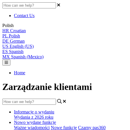
Contact Us
Polish
HR
Croatian
PL
Polish
DE
German
US
English (US)
ES
Spanish
MX
Spanish (Mexico)
Home
Zarządzanie klientami
Informacje o wydaniu
Wydania z 2026 roku
Nowo wydane funkcje
Ważne wiadomości
Nowe funkcje
Czarny pas360