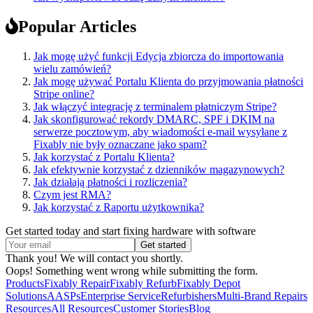
Popular Articles
Jak mogę użyć funkcji Edycja zbiorcza do importowania
wielu zamówień?
Jak mogę używać Portalu Klienta do przyjmowania płatności
Stripe online?
Jak włączyć integrację z terminalem płatniczym Stripe?
Jak skonfigurować rekordy DMARC, SPF i DKIM na
serwerze pocztowym, aby wiadomości e-mail wysyłane z
Fixably nie były oznaczane jako spam?
Jak korzystać z Portalu Klienta?
Jak efektywnie korzystać z dzienników magazynowych?
Jak działają płatności i rozliczenia?
Czym jest RMA?
Jak korzystać z Raportu użytkownika?
Get started today and start fixing hardware with software
Thank you! We will contact you shortly.
Oops! Something went wrong while submitting the form.
Products
Fixably Repair
Fixably Refurb
Fixably Depot
Solutions
AASPs
Enterprise Service
Refurbishers
Multi-Brand Repairs
Resources
All Resources
Customer Stories
Blog