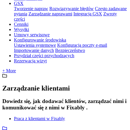
GSX
Tworzenie napraw
Rozwiązywanie błędów
Często zadawane
pytania
Zarządzanie naprawami
Integracja GSX
Zwroty
części
Cenniki
Wysyłki
Umowy serwisowe
Konfigurowanie środowiska
Ustawienia systemowe
Konfiguracja poczty e-mail
Importowanie danych
Bezpieczeństwo
Przydział części przychodzących
Rezerwacja wizyt
+ More
Zarządzanie klientami
Dowiedz się, jak dodawać klientów, zarządzać nimi i
komunikować się z nimi w Fixably .
Praca z klientami w Fixably