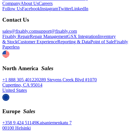
Company
About Us
Careers
Follow Us
Facebook
Instagram
Twitter
LinkedIn
Contact Us
sales@fixably.com
support@fixably.com
Fixably Repair
Repair Management
GSX Integration
Inventory
& Stock
Customer Experience
Reporting & Data
Point of Sale
Fixably
Paperless
North America
Sales
+1 888 305 4012
20289 Stevens Creek Blvd #1070
Cupertino, CA 95014
United States
Europe
Sales
+358 9 424 51149
Kaisaniemenkatu 7
00100 Helsinki