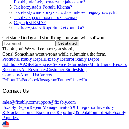
Fixably nie były oznaczane jako spam?
Jak korzystać z Portalu Klienta?
Jak efektywnie korzystać z dzienników magazynowych?
Jak działają płatności i rozliczenia?
Czym jest RMA?
Jak korzystać z Raportu użytkownika?
Get started today and start fixing hardware with software
Thank you! We will contact you shortly.
Oops! Something went wrong while submitting the form.
Products
Fixably Repair
Fixably Refurb
Fixably Depot
Solutions
AASPs
Enterprise Service
Refurbishers
Multi-Brand Repairs
Resources
All Resources
Customer Stories
Blog
Company
About Us
Careers
Follow Us
Facebook
Instagram
Twitter
LinkedIn
Contact Us
sales@fixably.com
support@fixably.com
Fixably Repair
Repair Management
GSX Integration
Inventory
& Stock
Customer Experience
Reporting & Data
Point of Sale
Fixably
Paperless