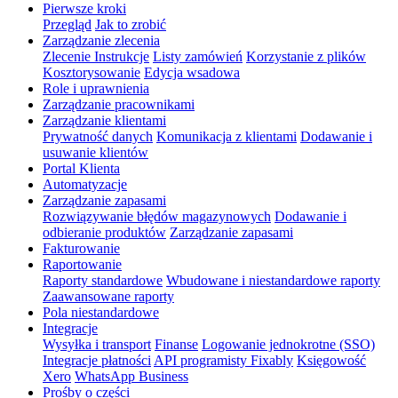
Pierwsze kroki
Przegląd
Jak to zrobić
Zarządzanie zlecenia
Zlecenie Instrukcje
Listy zamówień
Korzystanie z plików
Kosztorysowanie
Edycja wsadowa
Role i uprawnienia
Zarządzanie pracownikami
Zarządzanie klientami
Prywatność danych
Komunikacja z klientami
Dodawanie i
usuwanie klientów
Portal Klienta
Automatyzacje
Zarządzanie zapasami
Rozwiązywanie błędów magazynowych
Dodawanie i
odbieranie produktów
Zarządzanie zapasami
Fakturowanie
Raportowanie
Raporty standardowe
Wbudowane i niestandardowe raporty
Zaawansowane raporty
Pola niestandardowe
Integracje
Wysyłka i transport
Finanse
Logowanie jednokrotne (SSO)
Integracje płatności
API programisty Fixably
Księgowość
Xero
WhatsApp Business
Prośby o części