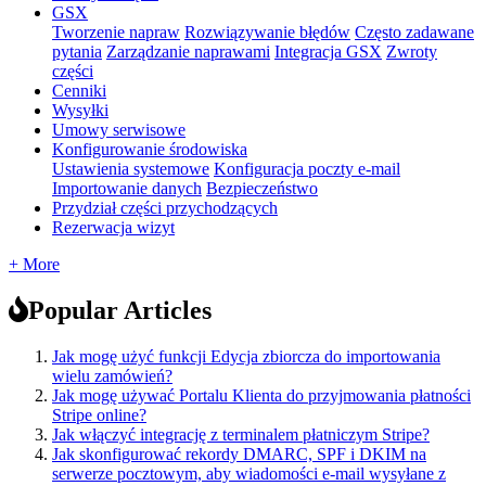
GSX
Tworzenie napraw
Rozwiązywanie błędów
Często zadawane
pytania
Zarządzanie naprawami
Integracja GSX
Zwroty
części
Cenniki
Wysyłki
Umowy serwisowe
Konfigurowanie środowiska
Ustawienia systemowe
Konfiguracja poczty e-mail
Importowanie danych
Bezpieczeństwo
Przydział części przychodzących
Rezerwacja wizyt
+ More
Popular Articles
Jak mogę użyć funkcji Edycja zbiorcza do importowania
wielu zamówień?
Jak mogę używać Portalu Klienta do przyjmowania płatności
Stripe online?
Jak włączyć integrację z terminalem płatniczym Stripe?
Jak skonfigurować rekordy DMARC, SPF i DKIM na
serwerze pocztowym, aby wiadomości e-mail wysyłane z