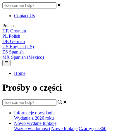
Contact Us
Polish
HR
Croatian
PL
Polish
DE
German
US
English (US)
ES
Spanish
MX
Spanish (Mexico)
Home
Prośby o części
Informacje o wydaniu
Wydania z 2026 roku
Nowo wydane funkcje
Ważne wiadomości
Nowe funkcje
Czarny pas360