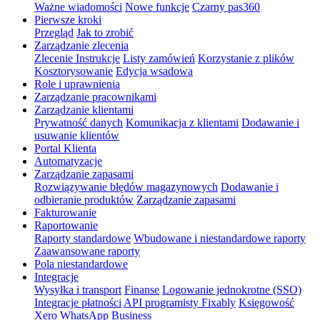
Ważne wiadomości
Nowe funkcje
Czarny pas360
Pierwsze kroki
Przegląd
Jak to zrobić
Zarządzanie zlecenia
Zlecenie Instrukcje
Listy zamówień
Korzystanie z plików
Kosztorysowanie
Edycja wsadowa
Role i uprawnienia
Zarządzanie pracownikami
Zarządzanie klientami
Prywatność danych
Komunikacja z klientami
Dodawanie i
usuwanie klientów
Portal Klienta
Automatyzacje
Zarządzanie zapasami
Rozwiązywanie błędów magazynowych
Dodawanie i
odbieranie produktów
Zarządzanie zapasami
Fakturowanie
Raportowanie
Raporty standardowe
Wbudowane i niestandardowe raporty
Zaawansowane raporty
Pola niestandardowe
Integracje
Wysyłka i transport
Finanse
Logowanie jednokrotne (SSO)
Integracje płatności
API programisty Fixably
Księgowość
Xero
WhatsApp Business