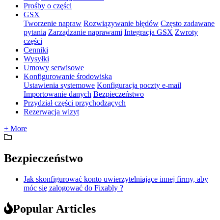
Prośby o części
GSX
Tworzenie napraw
Rozwiązywanie błędów
Często zadawane
pytania
Zarządzanie naprawami
Integracja GSX
Zwroty
części
Cenniki
Wysyłki
Umowy serwisowe
Konfigurowanie środowiska
Ustawienia systemowe
Konfiguracja poczty e-mail
Importowanie danych
Bezpieczeństwo
Przydział części przychodzących
Rezerwacja wizyt
+ More
Bezpieczeństwo
Jak skonfigurować konto uwierzytelniające innej firmy, aby
móc się zalogować do Fixably ?
Popular Articles