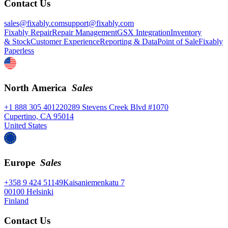
Contact Us
sales@fixably.com
support@fixably.com
Fixably Repair
Repair Management
GSX Integration
Inventory
& Stock
Customer Experience
Reporting & Data
Point of Sale
Fixably
Paperless
North America
Sales
+1 888 305 4012
20289 Stevens Creek Blvd #1070
Cupertino, CA 95014
United States
Europe
Sales
+358 9 424 51149
Kaisaniemenkatu 7
00100 Helsinki
Finland
Contact Us