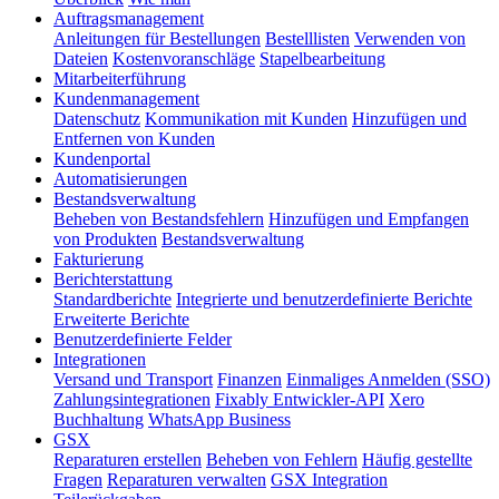
Auftragsmanagement
Anleitungen für Bestellungen
Bestelllisten
Verwenden von
Dateien
Kostenvoranschläge
Stapelbearbeitung
Mitarbeiterführung
Kundenmanagement
Datenschutz
Kommunikation mit Kunden
Hinzufügen und
Entfernen von Kunden
Kundenportal
Automatisierungen
Bestandsverwaltung
Beheben von Bestandsfehlern
Hinzufügen und Empfangen
von Produkten
Bestandsverwaltung
Fakturierung
Berichterstattung
Standardberichte
Integrierte und benutzerdefinierte Berichte
Erweiterte Berichte
Benutzerdefinierte Felder
Integrationen
Versand und Transport
Finanzen
Einmaliges Anmelden (SSO)
Zahlungsintegrationen
Fixably Entwickler-API
Xero
Buchhaltung
WhatsApp Business
GSX
Reparaturen erstellen
Beheben von Fehlern
Häufig gestellte
Fragen
Reparaturen verwalten
GSX Integration