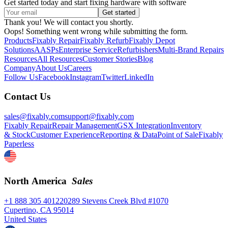
Get started today and start fixing hardware with software
Thank you! We will contact you shortly.
Oops! Something went wrong while submitting the form.
Products
Fixably Repair
Fixably Refurb
Fixably Depot
Solutions
AASPs
Enterprise Service
Refurbishers
Multi-Brand Repairs
Resources
All Resources
Customer Stories
Blog
Company
About Us
Careers
Follow Us
Facebook
Instagram
Twitter
LinkedIn
Contact Us
sales@fixably.com
support@fixably.com
Fixably Repair
Repair Management
GSX Integration
Inventory
& Stock
Customer Experience
Reporting & Data
Point of Sale
Fixably
Paperless
North America
Sales
+1 888 305 4012
20289 Stevens Creek Blvd #1070
Cupertino, CA 95014
United States