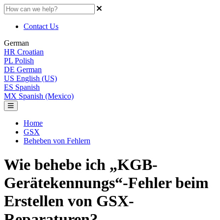
Contact Us
German
HR
Croatian
PL
Polish
DE
German
US
English (US)
ES
Spanish
MX
Spanish (Mexico)
Home
GSX
Beheben von Fehlern
Wie behebe ich „KGB-
Gerätekennungs“-Fehler beim
Erstellen von GSX-
Reparaturen?