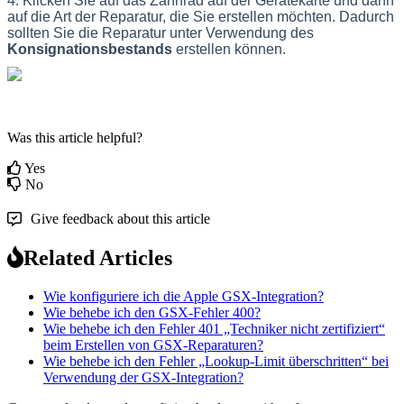
4
.
Klicken
Sie
auf
das
Zahnrad
auf
der
Ger
ä
tekarte
und
dann
auf
die
Art
der
Reparatur
,
die
Sie
erstellen
m
ö
chten
.
Dadurch
sollten
Sie
die
Reparatur
unter
Verwendung
des
Konsignationsbestands
erstellen
k
ö
nnen
.
Was this article helpful?
Yes
No
Give feedback about this article
Related Articles
Wie konfiguriere ich die Apple GSX-Integration?
Wie behebe ich den GSX-Fehler 400?
Wie behebe ich den Fehler 401 „Techniker nicht zertifiziert“
beim Erstellen von GSX-Reparaturen?
Wie behebe ich den Fehler „Lookup-Limit überschritten“ bei
Verwendung der GSX-Integration?