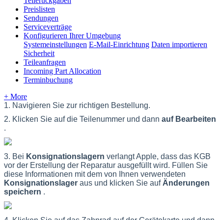
Teilerückgaben
Preislisten
Sendungen
Serviceverträge
Konfigurieren Ihrer Umgebung
Systemeinstellungen
E-Mail-Einrichtung
Daten importieren
Sicherheit
Teileanfragen
Incoming Part Allocation
Terminbuchung
+ More
1
.
Navigieren
Sie
zur
richtigen
Bestellung
.
2
.
Klicken
Sie
auf
die
Teilenummer
und
dann
auf
Bearbeiten
.
3
.
Bei
Konsignationslagern
verlangt
Apple
,
dass
das
KGB
vor
der
Erstellung
der
Reparatur
ausgef
ü
llt
wird
.
F
ü
llen
Sie
diese
Informationen
mit
dem
von
Ihnen
verwendeten
Konsignationslager
aus
und
klicken
Sie
auf
Ä
nderungen
speichern
.