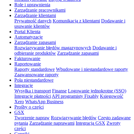
Role i uprawnienia
Zarządzanie pracownikami
Zarządzanie klientami
Prywatność danych
Komunikacja z klientami
Dodawanie i
usuwanie klientów
Portal Klienta
Automatyzacje
Zarządzanie zapasami
Rozwiązywanie błędów magazynowych
Dodawanie i
odbieranie produktów
Zarządzanie zapasami
Fakturowanie
Raportowanie
Raporty standardowe
Wbudowane i niestandardowe raporty
Zaawansowane raporty
Pola niestandardowe
Integracje
Wysyłka i transport
Finanse
Logowanie jednokrotne (SSO)
Integracje płatności
API programisty Fixably
Księgowość
Xero
WhatsApp Business
Prośby o części
GSX
Tworzenie napraw
Rozwiązywanie błędów
Często zadawane
pytania
Zarządzanie naprawami
Integracja GSX
Zwroty
części
Cenniki