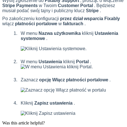
Wy
ś
lij
zg
ł
oszenie
do
Fixably
Support
,
prosz
ą
c
o
w
ł
ą
czenie
Stripe
Payments
w
Twoim
Customer
Portal
.
B
ę
dziesz
musia
ł
poda
ć
sw
ó
j
tajny
i
publiczny
klucz
Stripe
.
Po
zako
ń
czeniu
konfiguracji
przez
dzia
ł
wsparcia
Fixably
w
ł
ą
cz
p
ł
atno
ś
ci
portalowe
w
fakturach
.
W
menu
Nazwa
u
ż
ytkownika
kliknij
Ustawienia
systemowe
.
W
menu
Ustawienia
kliknij
Portal
.
Zaznacz
opcj
ę
W
ł
ą
cz
p
ł
atno
ś
ci
portalowe
.
Kliknij
Zapisz
ustawienia
.
Was this article helpful?