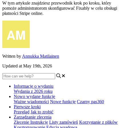
W tym artykule znajdziesz przewodnik krok po kroku, który
pomoże administratorom skonfigurować Fixably w celu obsługi
płatności Stripe online.
Written by
Annukka Matilainen
Updated at May 19th, 2026
Informacje o wydaniu
Wydania z 2026 roku
Nowo wydane funkcje
Ważne wiadomości
Nowe funkcje
Czarny pas360
Pierwsze kroki
Przegląd
Jak to zrobić
Zarządzanie zlecenia
Zlecenie Instrukcje
Listy zamówień
Korzystanie z plików
Kosztorysowanie
Edycja wsadowa