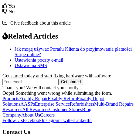
Yes
No
Give feedback about this article
Related Articles
Jak mogę używać Portalu Klienta do przyjmowania płatności
Stripe online?
Ustawienia poczty e-mail
Ustawienia SMS
Get started today and start fixing hardware with software
Thank you! We will contact you shortly.
Oops! Something went wrong while submitting the form.
Products
Fixably Repair
Fixably Refurb
Fixably Depot
Solutions
AASPs
Enterprise Service
Refurbishers
Multi-Brand Repairs
Resources
All Resources
Customer Stories
Blog
Company
About Us
Careers
Follow Us
Facebook
Instagram
Twitter
LinkedIn
Contact Us