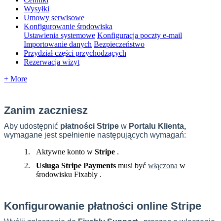
Wysyłki
Umowy serwisowe
Konfigurowanie środowiska
Ustawienia systemowe
Konfiguracja poczty e-mail
Importowanie danych
Bezpieczeństwo
Przydział części przychodzących
Rezerwacja wizyt
+ More
Zanim
zaczniesz
Aby
udost
ę
pni
ć
p
ł
atno
ś
ci
Stripe
w
Portalu
Klienta
,
wymagane
jest
spe
ł
nienie
nast
ę
puj
ą
cych
wymaga
ń
:
Aktywne
konto
w
Stripe
.
Us
ł
uga
Stripe
Payments
musi
by
ć
w
ł
ą
czona
w
ś
rodowisku
Fixably
.
Konfigurowanie
p
ł
atno
ś
ci
online
Stripe