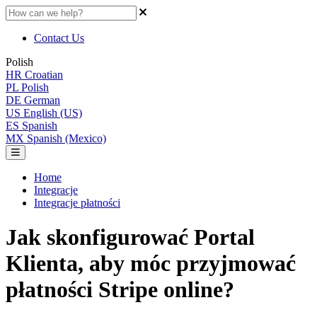
Contact Us
Polish
HR
Croatian
PL
Polish
DE
German
US
English (US)
ES
Spanish
MX
Spanish (Mexico)
Home
Integracje
Integracje płatności
Jak skonfigurować Portal
Klienta, aby móc przyjmować
płatności Stripe online?