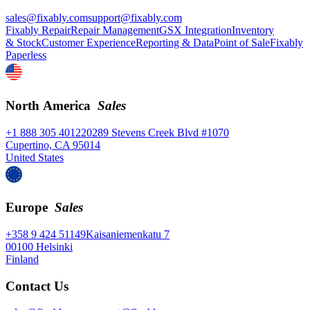
sales@fixably.com
support@fixably.com
Fixably Repair
Repair Management
GSX Integration
Inventory
& Stock
Customer Experience
Reporting & Data
Point of Sale
Fixably
Paperless
North America
Sales
+1 888 305 4012
20289 Stevens Creek Blvd #1070
Cupertino, CA 95014
United States
Europe
Sales
+358 9 424 51149
Kaisaniemenkatu 7
00100 Helsinki
Finland
Contact Us