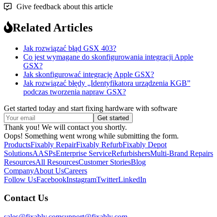
Give feedback about this article
Related Articles
Jak rozwiązać błąd GSX 403?
Co jest wymagane do skonfigurowania integracji Apple
GSX?
Jak skonfigurować integrację Apple GSX?
Jak rozwiązać błędy „Identyfikatora urządzenia KGB”
podczas tworzenia napraw GSX?
Get started today and start fixing hardware with software
Thank you! We will contact you shortly.
Oops! Something went wrong while submitting the form.
Products
Fixably Repair
Fixably Refurb
Fixably Depot
Solutions
AASPs
Enterprise Service
Refurbishers
Multi-Brand Repairs
Resources
All Resources
Customer Stories
Blog
Company
About Us
Careers
Follow Us
Facebook
Instagram
Twitter
LinkedIn
Contact Us
sales@fixably.com
support@fixably.com