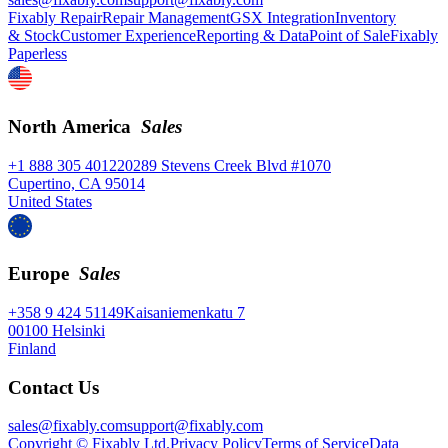
Fixably Repair
Repair Management
GSX Integration
Inventory
& Stock
Customer Experience
Reporting & Data
Point of Sale
Fixably
Paperless
North America
Sales
+1 888 305 4012
20289 Stevens Creek Blvd #1070
Cupertino, CA 95014
United States
Europe
Sales
+358 9 424 51149
Kaisaniemenkatu 7
00100 Helsinki
Finland
Contact Us
sales@fixably.com
support@fixably.com
Copyright © Fixably Ltd.
Privacy Policy
Terms of Service
Data