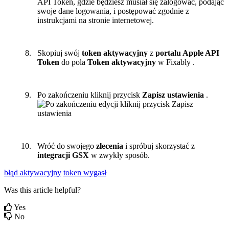
Skopiuj
sw
ó
j
token
aktywacyjny
z
portalu
Apple
API
Token
do
pola
Token
aktywacyjny
w
Fixably
.
Po
zako
ń
czeniu
kliknij
przycisk
Zapisz
ustawienia
.
Wr
ó
ć
do
swojego
zlecenia
i
spr
ó
buj
skorzysta
ć
z
integracji
GSX
w
zwyk
ł
y
spos
ó
b
.
błąd aktywacyjny
token wygasł
Was this article helpful?
Yes
No