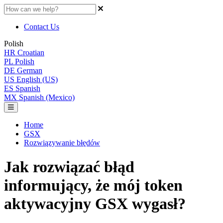
Contact Us
Polish
HR
Croatian
PL
Polish
DE
German
US
English (US)
ES
Spanish
MX
Spanish (Mexico)
Home
GSX
Rozwiązywanie błędów
Jak rozwiązać błąd
informujący, że mój token
aktywacyjny GSX wygasł?