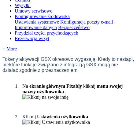
Wysyłki
Umowy serwisowe
Konfigurowanie środowiska
Ustawienia systemowe
Konfiguracja poczty e-mail
Importowanie danych
Bezpieczeństwo
Przydział części przychodzących
Rezerwacja wizyt
+ More
Tokeny
aktywacji
GSX
okresowo
wygasaj
ą
.
Kiedy
to
nast
ą
pi
,
niekt
ó
re
funkcje
zwi
ą
zane
z
integracj
ą
GSX
mog
ą
nie
dzia
ł
a
ć
zgodnie
z
przeznaczeniem
.
Na
ekranie
g
ł
ó
wnym
Fixably
kliknij
menu
swojej
nazwy
u
ż
ytkownika
.
Kliknij
Ustawienia
u
ż
ytkownika
.