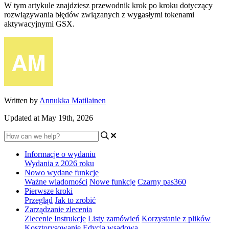
W tym artykule znajdziesz przewodnik krok po kroku dotyczący
rozwiązywania błędów związanych z wygasłymi tokenami
aktywacyjnymi GSX.
Written by
Annukka Matilainen
Updated at May 19th, 2026
Informacje o wydaniu
Wydania z 2026 roku
Nowo wydane funkcje
Ważne wiadomości
Nowe funkcje
Czarny pas360
Pierwsze kroki
Przegląd
Jak to zrobić
Zarządzanie zlecenia
Zlecenie Instrukcje
Listy zamówień
Korzystanie z plików
Kosztorysowanie
Edycja wsadowa