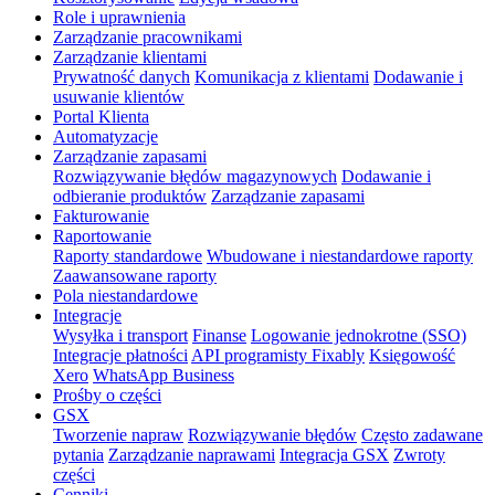
Role i uprawnienia
Zarządzanie pracownikami
Zarządzanie klientami
Prywatność danych
Komunikacja z klientami
Dodawanie i
usuwanie klientów
Portal Klienta
Automatyzacje
Zarządzanie zapasami
Rozwiązywanie błędów magazynowych
Dodawanie i
odbieranie produktów
Zarządzanie zapasami
Fakturowanie
Raportowanie
Raporty standardowe
Wbudowane i niestandardowe raporty
Zaawansowane raporty
Pola niestandardowe
Integracje
Wysyłka i transport
Finanse
Logowanie jednokrotne (SSO)
Integracje płatności
API programisty Fixably
Księgowość
Xero
WhatsApp Business
Prośby o części
GSX
Tworzenie napraw
Rozwiązywanie błędów
Często zadawane
pytania
Zarządzanie naprawami
Integracja GSX
Zwroty
części
Cenniki