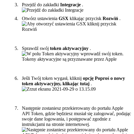
Przejd
ź
do
zak
ł
adki
Integracje
.
Otw
ó
rz
ustawienia
GSX
klikaj
ą
c
przycisk
Rozwi
ń
.
Sprawd
ź
sw
ó
j
token
aktywacyjny
.
Je
ś
li
Tw
ó
j
token
wygas
ł
,
kliknij
opcj
ę
Popro
ś
o
nowy
token
aktywacyjny
,
klikaj
ą
c
tutaj
.
Nast
ę
pnie
zostaniesz
przekierowany
do
portalu
Apple
API
Token
,
gdzie
b
ę
dziesz
musia
ł
si
ę
zalogowa
ć
,
podaj
ą
c
swoje
dane
logowania
,
i
post
ę
powa
ć
zgodnie
z
instrukcjami
na
stronie
internetowej
.