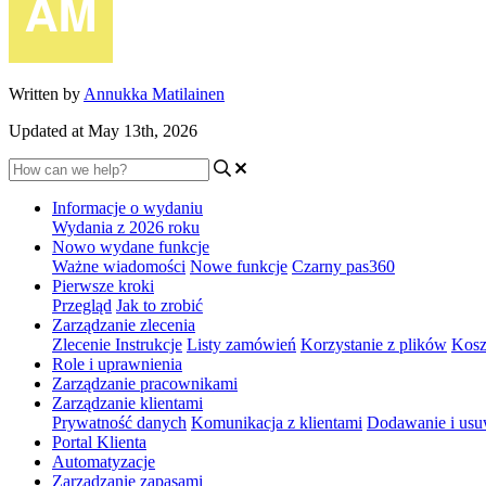
Written by
Annukka Matilainen
Updated at May 13th, 2026
Informacje o wydaniu
Wydania z 2026 roku
Nowo wydane funkcje
Ważne wiadomości
Nowe funkcje
Czarny pas360
Pierwsze kroki
Przegląd
Jak to zrobić
Zarządzanie zlecenia
Zlecenie Instrukcje
Listy zamówień
Korzystanie z plików
Kosz
Role i uprawnienia
Zarządzanie pracownikami
Zarządzanie klientami
Prywatność danych
Komunikacja z klientami
Dodawanie i usu
Portal Klienta
Automatyzacje
Zarządzanie zapasami