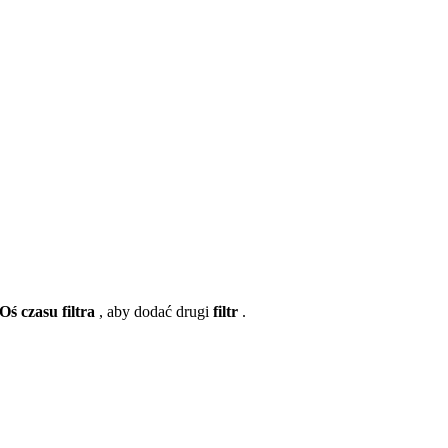
O
ś
czasu
filtra
,
aby
doda
ć
drugi
filtr
.