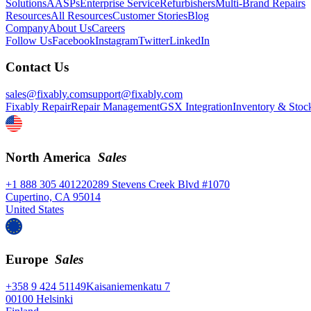
Solutions
AASPs
Enterprise Service
Refurbishers
Multi-Brand Repairs
Resources
All Resources
Customer Stories
Blog
Company
About Us
Careers
Follow Us
Facebook
Instagram
Twitter
LinkedIn
Contact Us
sales@fixably.com
support@fixably.com
Fixably Repair
Repair Management
GSX Integration
Inventory & Stoc
North America
Sales
+1 888 305 4012
20289 Stevens Creek Blvd #1070
Cupertino, CA 95014
United States
Europe
Sales
+358 9 424 51149
Kaisaniemenkatu 7
00100 Helsinki