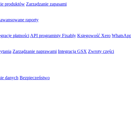
nie produktów
Zarządzanie zapasami
awansowane raporty
egracje płatności
API programisty Fixably
Księgowość Xero
WhatsApp
ytania
Zarządzanie naprawami
Integracja GSX
Zwroty części
ie danych
Bezpieczeństwo