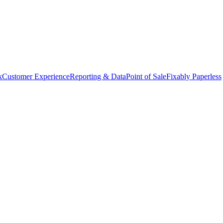
k
Customer Experience
Reporting & Data
Point of Sale
Fixably Paperless