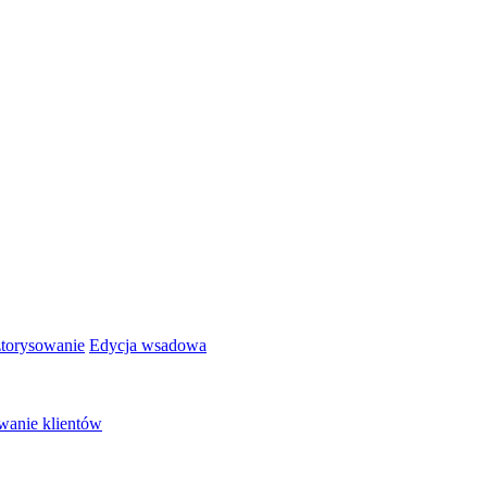
torysowanie
Edycja wsadowa
wanie klientów