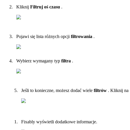
Kliknij
Filtruj
o
ś
czasu
.
Pojawi
si
ę
lista
r
ó
ż
nych
opcji
filtrowania
.
Wybierz
wymagany
typ
filtra
.
Je
ś
li
to
konieczne
,
mo
ż
esz
doda
ć
wiele
filtr
ó
w
.
Kliknij
na
Fixably
wy
ś
wietli
dodatkowe
informacje
.