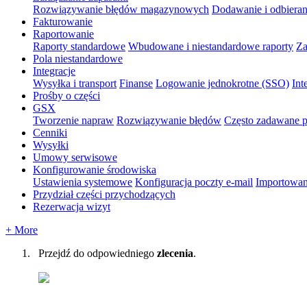
Rozwiązywanie błędów magazynowych
Dodawanie i odbiera
Fakturowanie
Raportowanie
Raporty standardowe
Wbudowane i niestandardowe raporty
Za
Pola niestandardowe
Integracje
Wysyłka i transport
Finanse
Logowanie jednokrotne (SSO)
Int
Prośby o części
GSX
Tworzenie napraw
Rozwiązywanie błędów
Często zadawane p
Cenniki
Wysyłki
Umowy serwisowe
Konfigurowanie środowiska
Ustawienia systemowe
Konfiguracja poczty e-mail
Importowan
Przydział części przychodzących
Rezerwacja wizyt
+ More
Przejd
ź
do
odpowiedniego
zlecenia
.