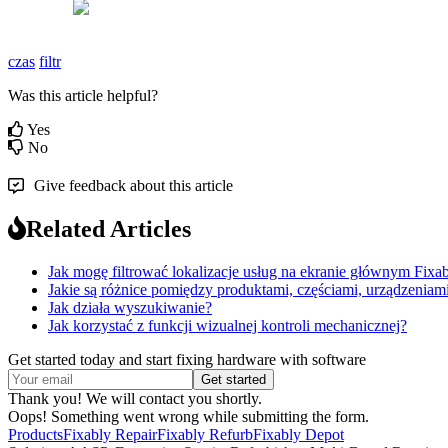
czas
filtr
Was this article helpful?
Yes
No
Give feedback about this article
Related Articles
Jak mogę filtrować lokalizacje usług na ekranie głównym Fixab
Jakie są różnice pomiędzy produktami, częściami, urządzeniam
Jak działa wyszukiwanie?
Jak korzystać z funkcji wizualnej kontroli mechanicznej?
Get started today and start fixing hardware with software
Thank you! We will contact you shortly.
Oops! Something went wrong while submitting the form.
Products
Fixably Repair
Fixably Refurb
Fixably Depot