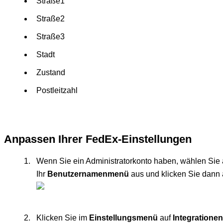
Stra
ß
e1
Stra
ß
e2
Stra
ß
e3
Stadt
Zustand
Postleitzahl
Anpassen
Ihrer
FedEx
-
Einstellungen
Wenn
Sie
ein
Administratorkonto
haben
,
w
ä
hlen
Sie
Ihr
Benutzernamenmen
ü
aus
und
klicken
Sie
dann
Klicken
Sie
im
Einstellungsmen
ü
auf
Integrationen