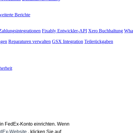
eiterte Berichte
Zahlungsintegrationen
Fixably Entwickler-API
Xero Buchhaltung
Wha
agen
Reparaturen verwalten
GSX Integration
Teilerückgaben
herheit
in
FedEx
-
Konto
einrichten
.
Wenn
dEx
-
Website
,
klicken
Sie
auf