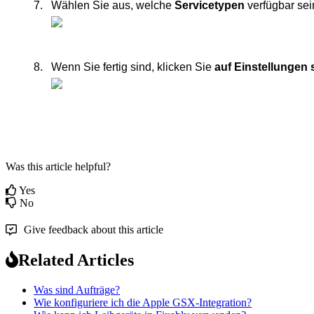
W
ä
hlen
Sie
aus
,
welche
Servicetypen
verf
ü
gbar
sei
Wenn
Sie
fertig
sind
,
klicken
Sie
auf
Einstellungen
Was this article helpful?
Yes
No
Give feedback about this article
Related Articles
Was sind Aufträge?
Wie konfiguriere ich die Apple GSX-Integration?