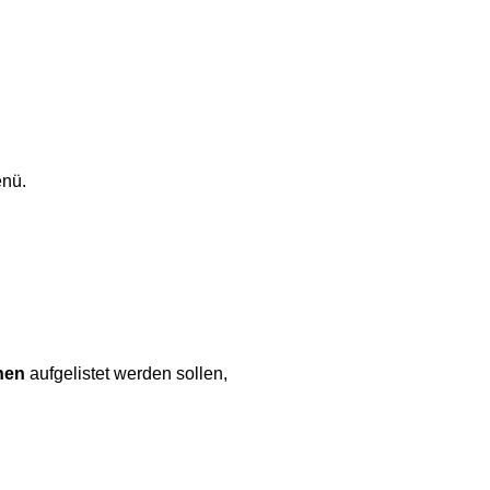
en
ü
.
nen
aufgelistet
werden
sollen
,