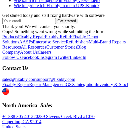
Wie kann ich Leihgeräte in Fixably verwenden?
Wie integriere ich Fixably in mein UPS-Konto?
Get started today and start fixing hardware with software
Thank you! We will contact you shortly.
Oops! Something went wrong while submitting the form.
Products
Fixably Repair
Fixably Refurb
Fixably Depot
Solutions
AASPs
Enterprise Service
Refurbishers
Multi-Brand Repairs
Resources
All Resources
Customer Stories
Blog
Company
About Us
Careers
Follow Us
Facebook
Instagram
Twitter
LinkedIn
Contact Us
sales@fixably.com
support@fixably.com
Fixably Repair
Repair Management
GSX Integration
Inventory & Stoc
North America
Sales
+1 888 305 4012
20289 Stevens Creek Blvd #1070
Cupertino, CA 95014
United States