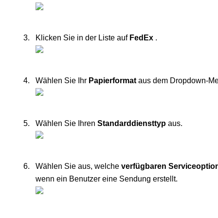
Klicken
Sie
in
der
Liste
auf
FedEx
.
W
ä
hlen
Sie
Ihr
Papierformat
aus
dem
Dropdown
-
M
W
ä
hlen
Sie
Ihren
Standarddiensttyp
aus
.
W
ä
hlen
Sie
aus
,
welche
verf
ü
gbaren
Serviceoptio
wenn
ein
Benutzer
eine
Sendung
erstellt
.