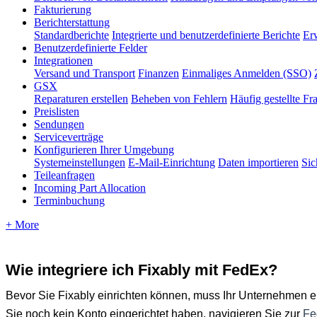
Fakturierung
Berichterstattung
Standardberichte
Integrierte und benutzerdefinierte Berichte
Erw
Benutzerdefinierte Felder
Integrationen
Versand und Transport
Finanzen
Einmaliges Anmelden (SSO)
GSX
Reparaturen erstellen
Beheben von Fehlern
Häufig gestellte Fr
Preislisten
Sendungen
Serviceverträge
Konfigurieren Ihrer Umgebung
Systemeinstellungen
E-Mail-Einrichtung
Daten importieren
Sic
Teileanfragen
Incoming Part Allocation
Terminbuchung
+ More
Wie
integriere
ich
Fixably
mit
FedEx
?
Bevor
Sie
Fixably
einrichten
k
ö
nnen
,
muss
Ihr
Unternehmen
e
Sie
noch
kein
Konto
eingerichtet
haben
,
navigieren
Sie
zur
Fe