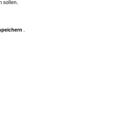
n
sollen
.
speichern
.