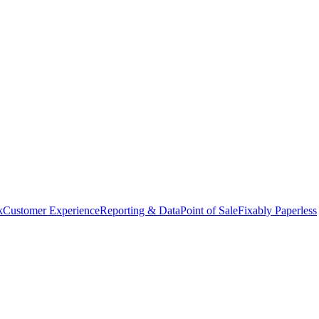
k
Customer Experience
Reporting & Data
Point of Sale
Fixably Paperless